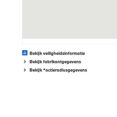
buitens
Aandrijving en onderstel
Kilometertacho
Automat
stuursc
Bekijk veiligheidsinformatie
Veiligheid
Bekijk fabrikantgegevens
Akoestische waarschuwing voor
Actieve
Bekijk *actieradiusgegevens
voetgangers