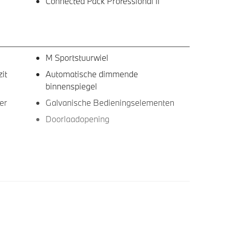
Connected Pack Professional II
M Sportstuurwiel
it
Automatische dimmende
binnenspiegel
er
Galvanische Bedieningselementen
Doorlaadopening
ound
Comfort telefoonvoorbereiding met
draadloze oplaadmogelijkheid