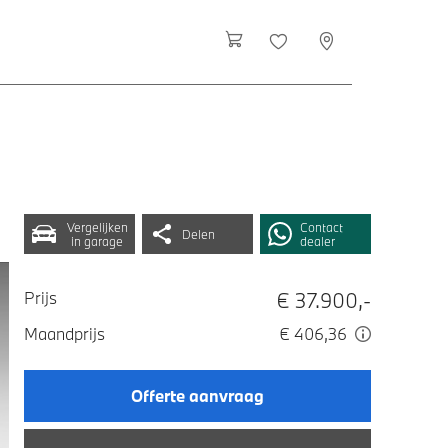
Vergelijken
Contact
Delen
in garage
dealer
€ 37.900,-
Prijs
Maandprijs
€ 406,36
Offerte aanvraag