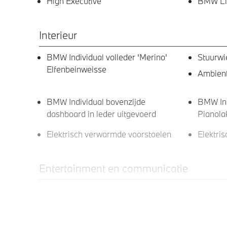
High Executive
BMW Liv
Interieur
BMW Individual volleder 'Merino'
Stuurwi
Elfenbeinweisse
Ambient
BMW Individual bovenzijde
BMW Indi
dashboard in leder uitgevoerd
Pianola
Elektrisch verwarmde voorstoelen
Elektris
Entertainment en communicatie
Teleservices
BMW He
DAB-tuner