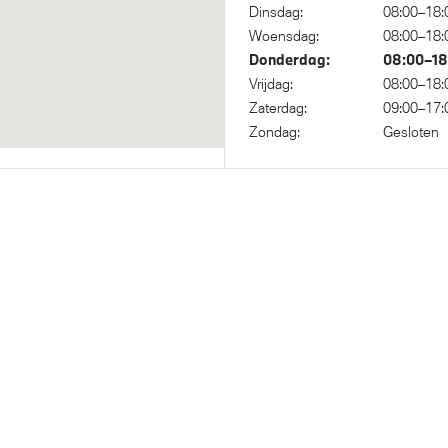
piegel bestuurderzijde
Dinsdag:
08:00–18:
Alarmsignaal (Intern)
Woensdag:
08:00–18:
Donderdag:
08:00–18
Vrijdag:
08:00–18:
Zaterdag:
09:00–17:
ische sporttransmissie met
Zondag:
Gesloten
hakeling
 Voetgangersbescherming