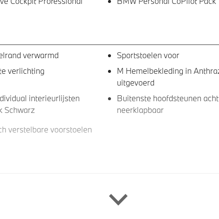
e Cockpit Professional
BMW Personal CoPilot Pack
elrand verwarmd
Sportstoelen voor
e verlichting
M Hemelbekleding in Anthraz
uitgevoerd
vidual interieurlijsten
Buitenste hoofdsteunen acht
k Schwarz
neerklapbaar
ch verstelbare voorstoelen
ad-Up Display
Harman Kardon Surround S
Systeem