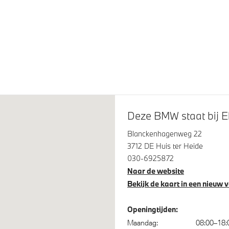
ch glazen schuif-/kanteldak
Extra getint glas achter
stlampen voor
M achterspoiler
tremsysteem Rot
19 inch LM M Dubbelspaak (s
791 M)Bi-colour Jet Black
Deze BMW staat bij Ek
Blanckenhagenweg 22
3712 DE Huis ter Heide
030-6925872
Naar de website
Bekijk de kaart in een nieuw 
 Access
High-beam assistant
Openingtijden:
isch dimmende binnen- en
Alarmsysteem klasse 3 (Vb
Maandag:
08:00–18: