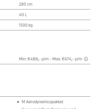
285 cm
40 L
1500 kg
Min: €488,- p/m - Max: €674,- p/m
M Aerodynamicapakket