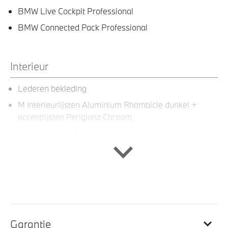
BMW Live Cockpit Professional
BMW Connected Pack Professional
Interieur
Lederen bekleding
M Interieurlijsten Aluminium Rhombicle dunkel +
accentlijsten Perlglanz Chroom
Automatische dimmende binnenspiegel
Velours vloermatten
Ambiance verlichting
Veiligheidsgordels voorzien van M striping
Sportstuur
Sportstoelen voor
Garantie