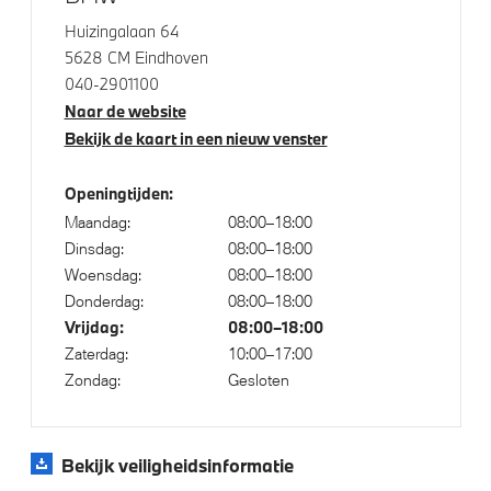
Automatische 2-zone Airconditioning
Huizingalaan 64
5628 CM Eindhoven
040-2901100
Elektrische voorzieningen
Naar de website
Automatisch dimmende binnen- en buitenspiegel
Bekijk de kaart in een nieuw venster
bestuurderzijde
Openingtijden:
Achteruitrijcamera
Maandag:
08:00–18:00
Parkeer assistent
Dinsdag:
08:00–18:00
Parking Assistant
Woensdag:
08:00–18:00
Donderdag:
08:00–18:00
Alarmsysteem klasse 3 (VbV/SCM)
Vrijdag:
08:00–18:00
Bandenspanningsweergavesysteem
Zaterdag:
10:00–17:00
Zondag:
Gesloten
Aandrijving en onderstel
Bekijk veiligheidsinformatie
M Sportonderstel