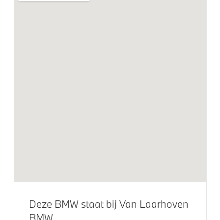
21 inch LM BMW Individual V-spaak (Styling 726 i) in
Bicolor Orbit Grau
LED-koplampen
Glazen panoramadak
M Hoogglans Shadow Line met uitgebreide omvang
M Sportremsysteem Blau
Extra getint glas in achterportierruiten en achterruit
Raamomlijsting M hoogglans Shadow Line
Extra getint glas
Dakdraagsysteem M Hoogglans Shadow Line
Trekhaak
Klimaatbeheersing
Deze BMW staat bij Van Laarhoven
BMW