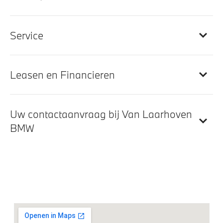
Elektrisch verwarmde voorstoelen
Scheidingsnet tussen bagageruimte en achterbank
Service
M Sportstuurwiel met leder bekleed
M Hemelbekleding in Anthrazit uitgevoerd
In de breedte verstelbare rugleuning
Leasen en Financieren
Entertainment en communicatie
Uw contactaanvraag bij Van Laarhoven
BMW
BMW Head-Up Display
BMW TeleServices
DAB-tuner
Head-up display
Exterieur