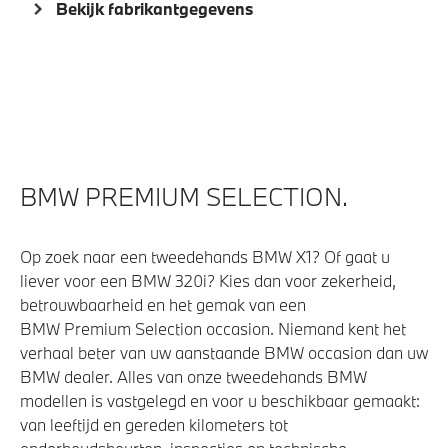
Bekijk fabrikantgegevens
Sportonderstel
Steptronic transmissie met schakelpaddles aan het
stuurwiel
Variable Sport Steering
Voorbereiding Driving Assistance
xDrive - Vierwielaandrijving
BMW PREMIUM SELECTION.
Veiligheid
Op zoek naar een tweedehands BMW X1? Of gaat u
liever voor een BMW 320i? Kies dan voor zekerheid,
Actieve Voetgangersbescherming
betrouwbaarheid en het gemak van een
Park Distance Control (PDC) voor en achter
BMW Premium Selection occasion. Niemand kent het
Deactiverings mogelijkheid voorpassagiersairbag
verhaal beter van uw aanstaande BMW occasion dan uw
BMW dealer. Alles van onze tweedehands BMW
modellen is vastgelegd en voor u beschikbaar gemaakt:
van leeftijd en gereden kilometers tot