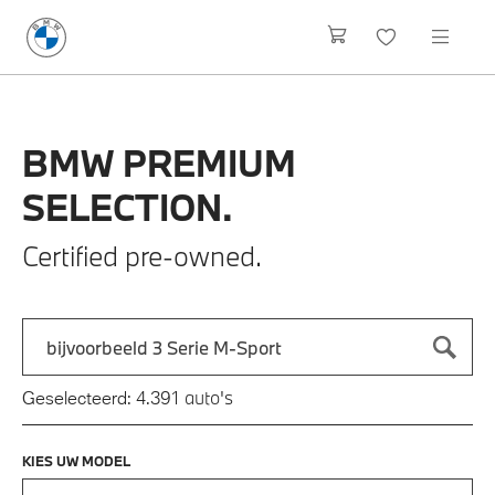
BMW
PREMIUM
SELECTION.
Certified pre-owned.
Zoek naar een automodel, bijvoorbeeld 3 Serie M-Sport
Typ een automodel in en druk op enter om te zoeken
auto's
Geselecteerd:
4.391
KIES UW MODEL