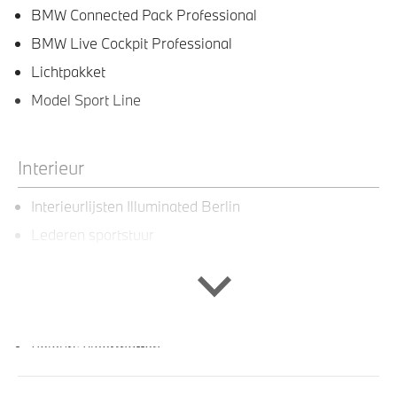
BMW Connected Pack Professional
BMW Live Cockpit Professional
Lichtpakket
Model Sport Line
Interieur
Interieurlijsten Illuminated Berlin
Lederen sportstuur
Multifunctioneel stuurwiel
Sportstoelen voor
Sportstuurwiel met leder bekleed
Velours vloermatten
Lederen bekleding