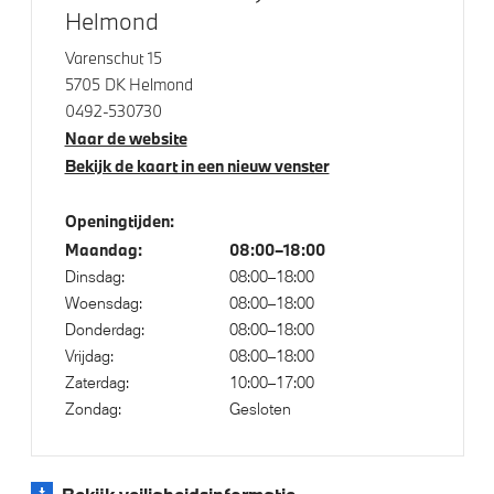
Helmond
Actieve Voetgangersbescherming
Varenschut 15
Akoestische waarschuwing veiligheidsgordel
5705 DK Helmond
Deactiverings mogelijkheid voorpassagiersairbag
0492-530730
Park Distance Control (PDC) voor en achter
Naar de website
Bekijk de kaart in een nieuw venster
Openingtijden:
Maandag:
08:00–18:00
Dinsdag:
08:00–18:00
Woensdag:
08:00–18:00
Donderdag:
08:00–18:00
Vrijdag:
08:00–18:00
Zaterdag:
10:00–17:00
Zondag:
Gesloten