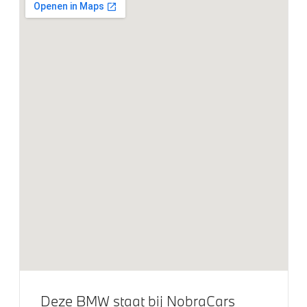
Automatische 2-zone Airconditioning
Elektrische voorzieningen
Bandenspanningsweergavesysteem
Cruise control
Aandrijving en onderstel
Kilometertacho
Steptronic transmissie met dubbele koppeling
Voorbereiding Driving Assistance
Veiligheid
Deze BMW staat bij NobraCars