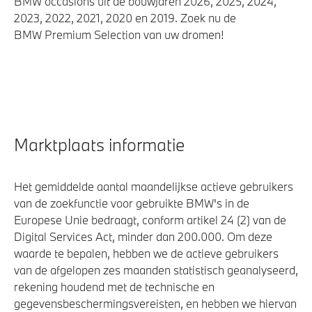
BMW occasions uit de bouwjaren 2026, 2025, 2024,
Integral Active Steering
2023, 2022, 2021, 2020 en 2019. Zoek nu de
BMW Premium Selection van uw dromen!
Automatische 8-traps Steptronic sporttransmissie
xDrive - Vierwielaandrijving
Laadaansluiting AC (wisselstroom) laden
Veiligheid
Marktplaats informatie
Actieve Voetgangersbescherming
Akoestische waarschuwing voor voetgangers
Het gemiddelde aantal maandelijkse actieve gebruikers
van de zoekfunctie voor gebruikte BMW's in de
Europese Unie bedraagt, conform artikel 24 (2) van de
Digital Services Act, minder dan 200.000. Om deze
waarde te bepalen, hebben we de actieve gebruikers
van de afgelopen zes maanden statistisch geanalyseerd,
rekening houdend met de technische en
gegevensbeschermingsvereisten, en hebben we hiervan