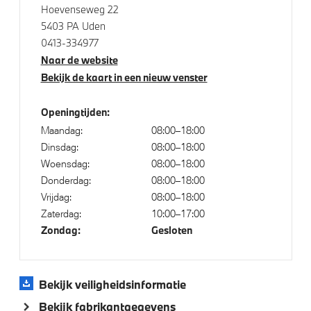
Hoevenseweg 22
Glazen panoramadak Sky Lounge
5403 PA Uden
0413-334977
Geluidswerende ramen
Naar de website
Extra getint glas in achterportierruiten en achterruit
Bekijk de kaart in een nieuw venster
Extra getint glas
Adaptieve LED koplampen
Openingtijden:
Maandag:
08:00–18:00
Trekhaak elektrisch uitklapbaar
Dinsdag:
08:00–18:00
Raamomlijsting M hoogglans Shadow Line
Woensdag:
08:00–18:00
Trekhaak met elektrisch wegklapbare kogel
Donderdag:
08:00–18:00
Vrijdag:
08:00–18:00
M Sportremsysteem Rot
Zaterdag:
10:00–17:00
22 inch BMW Individual Multispaak (styling 745 I)
Zondag:
Gesloten
Bicolor
Dakdraagsysteem M Hoogglans Shadow Line
Bekijk veiligheidsinformatie
M Hoogglans Shadow Line met uitgebreide omvang
Bekijk fabrikantgegevens
BMW Iconic Glow nierengrille