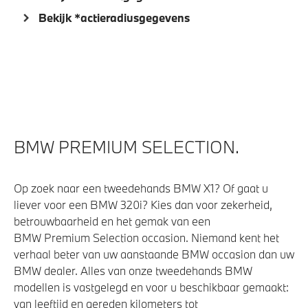
Bekijk *actieradiusgegevens
M Koplampen Shadow Line
Klimaatbeheersing
Stoelventilatie voor beide voorstoelen
4-zone airconditioning met automatische regeling
BMW PREMIUM SELECTION.
Elektrische voorzieningen
Op zoek naar een tweedehands BMW X1? Of gaat u
liever voor een BMW 320i? Kies dan voor zekerheid,
Bekerhouders met temperatuur functie
betrouwbaarheid en het gemak van een
Massagefunctie voor beide voorstoelen
BMW Premium Selection occasion. Niemand kent het
Parking Assistant Professional
verhaal beter van uw aanstaande BMW occasion dan uw
BMW dealer. Alles van onze tweedehands BMW
Soft-Close-Automatic voor portieren
modellen is vastgelegd en voor u beschikbaar gemaakt:
High-beam assistant
van leeftijd en gereden kilometers tot