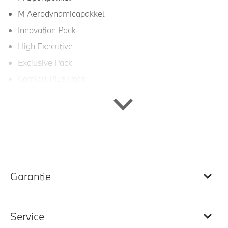
M Aerodynamicapakket
Innovation Pack
High Executive
Exclusive Pack
Comfort Plus Pack
Ambient Air Pakket
Comfort Pack
BMW Live Cockpit Professional
Bagageruimte pakket
Garantie
Interieur
Handbediende zonneschermen voor
Service
achterportierramen