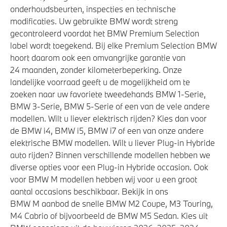
Bandenspanningsweergavesysteem
onderhoudsbeurten, inspecties en technische
modificaties. Uw gebruikte BMW wordt streng
Alarmsysteem klasse 3 (VbV/SCM)
gecontroleerd voordat het BMW Premium Selection
Driving Assistant Professional
label wordt toegekend. Bij elke Premium Selection BMW
Draadloos oplaadstation
hoort daarom ook een omvangrijke garantie van
24 maanden, zonder kilometerbeperking. Onze
Automatisch dimmende binnen- en buitenspiegel
landelijke voorraad geeft u de mogelijkheid om te
bestuurderzijde
zoeken naar uw favoriete tweedehands BMW 1-Serie,
Comfort Access
BMW 3-Serie, BMW 5-Serie of een van de vele andere
Verwarmde stoelen voor en achter
modellen. Wilt u liever elektrisch rijden? Kies dan voor
de BMW i4, BMW i5, BMW i7 of een van onze andere
elektrische BMW modellen. Wilt u liever Plug-in Hybride
Aandrijving en onderstel
auto rijden? Binnen verschillende modellen hebben we
diverse opties voor een Plug-in Hybride occasion. Ook
Adaptief onderstel met luchtvering op voor- en
voor BMW M modellen hebben wij voor u een groot
achteras
aantal occasions beschikbaar. Bekijk in ons
BMW M aanbod de snelle BMW M2 Coupe, M3 Touring,
Laadkabel (Mode 3, 22kW)
M4 Cabrio of bijvoorbeeld de BMW M5 Sedan. Kies uit
Kilometertacho