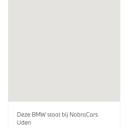
Travel en Comfort System
Glasapplicatie 'CraftedClarity' voor
interieurelementen
Entertainment en communicatie
BMW IconicSounds Electric
BMW TeleServices
Bowers & Wilkins Diamond Surround Sound
Systeem
Curved Display
DAB-tuner
Head-up display
Deze BMW staat bij NobraCars
Uden
Exterieur