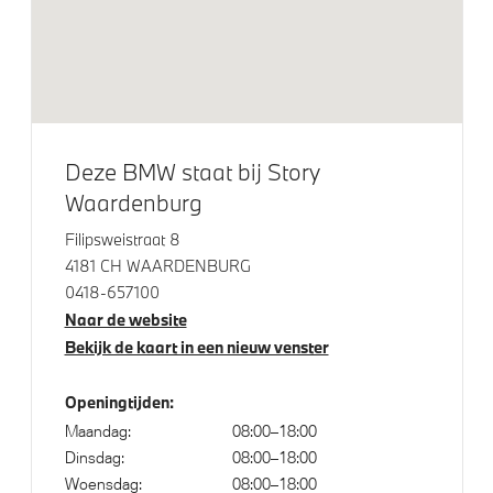
Trekhaak met elektrisch wegklapbare kogel
Glazen panoramadak
Elektrische voorzieningen
Deze BMW staat bij Story
Driving Assistant Professional
Waardenburg
High-beam assistant
Filipsweistraat 8
Draadloos oplaadstation
4181 CH WAARDENBURG
Comfort Access
0418-657100
Naar de website
Buitenspiegels elektrisch inklapbaar
Bekijk de kaart in een nieuw venster
Bekerhouders met temperatuur functie
Bandenspanningsweergavesysteem
Openingtijden:
Parking Assistant Professional
Maandag:
08:00–18:00
Dinsdag:
08:00–18:00
Soft-Close-Automatic voor portieren
Woensdag:
08:00–18:00