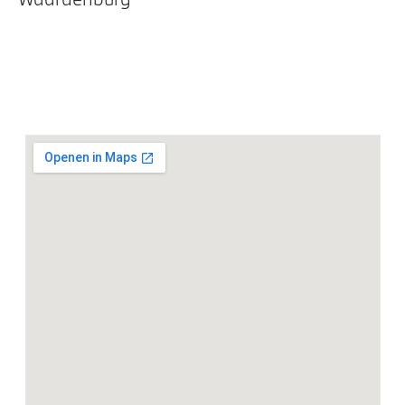
DAB-tuner
HiFi System Harman Kardon
Head-up display
Exterieur
21 inch LM M Y-spaak (styling 741 M) Bicolor Orbit
Grau
Extra getint glas in achterportierruiten en achterruit
Extra getint glas
Dakdraagsysteem M Hoogglans Shadow Line
Raamomlijsting M hoogglans Shadow Line
Adaptieve LED koplampen
Trekhaak elektrisch uitklapbaar