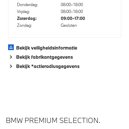
Automatisch dimmende binnen- en buitenspiegel
Donderdag:
08:00–18:00
bestuurderzijde
Vrijdag:
08:00–18:00
Alarmsysteem klasse 3 (VbV/SCM)
Zaterdag:
09:00–17:00
Zondag:
Gesloten
Verwarmde stoelen voor en achter
Bekijk veiligheidsinformatie
Aandrijving en onderstel
Bekijk fabrikantgegevens
Integral Active Steering
Bekijk *actieradiusgegevens
Laadaansluiting AC (wisselstroom) laden
Laadkabel (Mode 3, 22kW)
Automatische 8-traps Steptronic sporttransmissie
Adaptief onderstel met luchtvering op voor- en
achteras
xDrive - Vierwielaandrijving
BMW PREMIUM SELECTION.