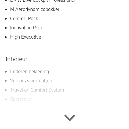
M Aerodynamicapakket
Comfort Pack
Innovation Pack
High Executive
Interieur
Lederen bekleding
Velours vloermatten
Travel en Comfort System
Sportstuur
Ambiance verlichting
Sportstoelen voor
Scheidingsnet tussen bagageruimte en achterbank