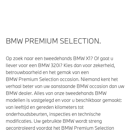
Alarmsysteem klasse 3 (VbV/SCM)
Parkeer assistent
Parking Assistant
Draadloos oplaadstation
Driving Assistant
BMW PREMIUM SELECTION.
Elektrisch op afstand volledig te openen en te sluiten
achterklep
Op zoek naar een tweedehands BMW X1? Of gaat u
Achteruitrijcamera
liever voor een BMW 320i? Kies dan voor zekerheid,
betrouwbaarheid en het gemak van een
High-beam assistant
BMW Premium Selection occasion. Niemand kent het
verhaal beter van uw aanstaande BMW occasion dan uw
BMW dealer. Alles van onze tweedehands BMW
Aandrijving en onderstel
modellen is vastgelegd en voor u beschikbaar gemaakt:
van leeftijd en gereden kilometers tot
M Sportonderstel
onderhoudsbeurten, inspecties en technische
Sportonderstel
modificaties. Uw gebruikte BMW wordt streng
Steptronic transmissie met schakelpaddles aan het
gecontroleerd voordat het BMW Premium Selection