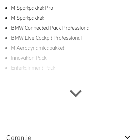
M Sportpakket Pro
M Sportpakket
BMW Connected Pack Professional
BMW Live Cockpit Professional
M Aerodynamicapakket
Innovation Pack
Entertainment Pack
Interieur
Veiligheidsgordels voorzien van M striping
Sportstuur
Sportstoelen voor
M Sportstuurwiel met leder bekleed
Garantie