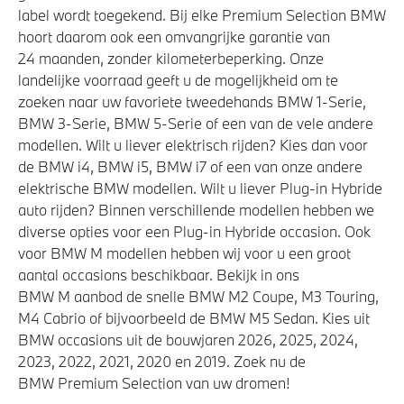
stuurwiel
label wordt toegekend. Bij elke Premium Selection BMW
hoort daarom ook een omvangrijke garantie van
Variable Sport Steering
24 maanden, zonder kilometerbeperking. Onze
landelijke voorraad geeft u de mogelijkheid om te
zoeken naar uw favoriete tweedehands BMW 1-Serie,
Veiligheid
BMW 3-Serie, BMW 5-Serie of een van de vele andere
modellen. Wilt u liever elektrisch rijden? Kies dan voor
Deactiverings mogelijkheid voorpassagiersairbag
de BMW i4, BMW i5, BMW i7 of een van onze andere
Park Distance Control (PDC) voor en achter
elektrische BMW modellen. Wilt u liever Plug-in Hybride
Actieve Voetgangersbescherming
auto rijden? Binnen verschillende modellen hebben we
diverse opties voor een Plug-in Hybride occasion. Ook
voor BMW M modellen hebben wij voor u een groot
aantal occasions beschikbaar. Bekijk in ons
BMW M aanbod de snelle BMW M2 Coupe, M3 Touring,
M4 Cabrio of bijvoorbeeld de BMW M5 Sedan. Kies uit
BMW occasions uit de bouwjaren 2026, 2025, 2024,
2023, 2022, 2021, 2020 en 2019. Zoek nu de
BMW Premium Selection van uw dromen!