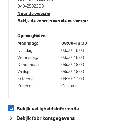
040-2532283
M Sportremsysteem Rot
Naar de website
M Koplampen Shadow Line
Bekijk de kaart in een nieuw venster
M Hoogglans Shadow Line met uitgebreide omvang
Openingtijden:
Maandag:
08:00–18:00
Klimaatbeheersing
Dinsdag:
08:00–18:00
Woensdag:
08:00–18:00
Automatische 3-zone Airconditioning
Donderdag:
08:00–18:00
Vrijdag:
08:00–18:00
Zaterdag:
09:30–17:00
Elektrische voorzieningen
Zondag:
Gesloten
Cruise control
Bandenspanningsweergavesysteem
Bekijk veiligheidsinformatie
Automatisch dimmende binnen- en buitenspiegel
Bekijk fabrikantgegevens
bestuurderzijde