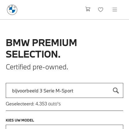
BMW
PREMIUM
SELECTION.
Certified pre-owned.
Zoek naar een automodel, bijvoorbeeld 3 Serie M-Sport
Typ een automodel in en druk op enter om te zoeken
auto's
Geselecteerd:
4.353
KIES UW MODEL