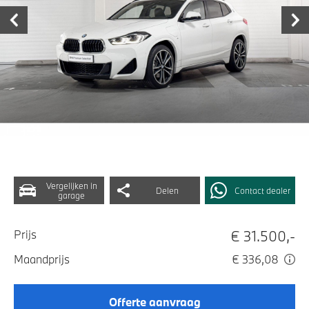
Vergelijken in
Delen
Contact dealer
garage
€ 31.500,-
Prijs
Maandprijs
€ 336,08
Offerte aanvraag