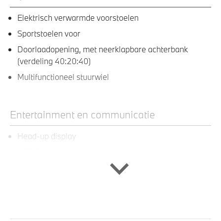
Elektrisch verwarmde voorstoelen
Sportstoelen voor
Doorlaadopening, met neerklapbare achterbank
(verdeling 40:20:40)
Multifunctioneel stuurwiel
Entertainment en communicatie
Head-up display
HiFi System Harman Kardon
DAB+ tuner
DAB-tuner
Exterieur