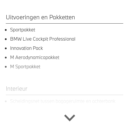
Uitvoeringen en Pakketten
Sportpakket
BMW Live Cockpit Professional
Innovation Pack
M Aerodynamicapakket
M Sportpakket
Interieur
Scheidingsnet tussen bagageruimte en achterbank
Doorlaadopening, met neerklapbare achterbank
(verdeling 40:20:40)
Ambiance verlichting