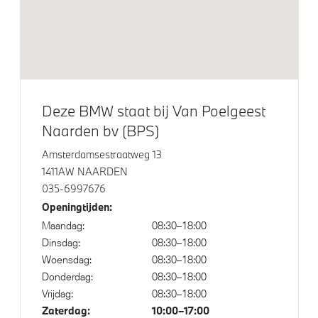
Servotronic
Alarmsysteem klasse 3 (VbV/SCM)
Aandrijving en onderstel
Deze BMW staat bij Van Poelgeest
Naarden bv (BPS)
Laadaansluiting AC laden
Anti blokkeer systeem
Amsterdamsestraatweg 13
1411AW NAARDEN
xDrive - Vierwielaandrijving
035-6997676
Openingtijden:
Veiligheid
Maandag:
08:30–18:00
Dinsdag:
08:30–18:00
Akoestische voetgangersbescherming
Woensdag:
08:30–18:00
Donderdag:
08:30–18:00
Elektronisch Stabiliteits Programma
Vrijdag:
08:30–18:00
Passagiersairbag
Zaterdag:
10:00–17:00