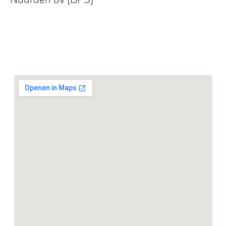
BMW Iconic Glow nierengrille
Extra getint glas
Extra getint glas in achterportierruiten en achterruit
Trekhaak elektrisch uitklapbaar
Elektrische voorzieningen
Parking Assistant Professional
Parking Assistant
Buitenspiegels elektrisch inklapbaar
Comfort Access
Comfort Access met BMW Digital Key
Driving Assistant Professional
Draadloos oplaadstation
Driving Assistant