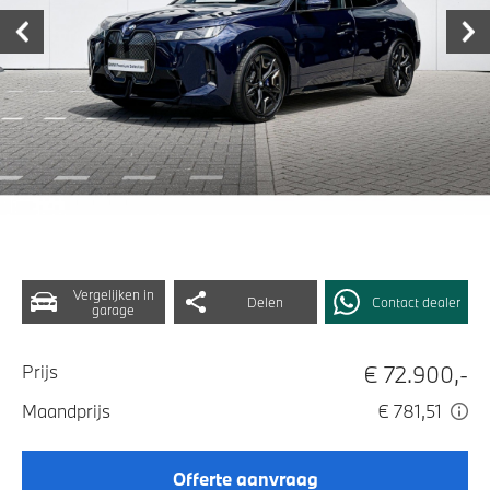
Vergelijken in
Delen
Contact dealer
garage
€ 72.900,-
Prijs
Maandprijs
€ 781,51
Offerte aanvraag