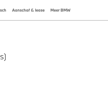
isch
Aanschaf & lease
Meer BMW
s)