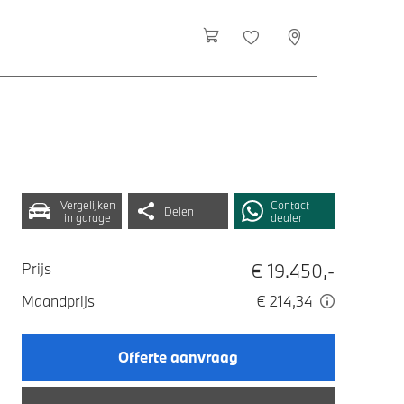
Vergelijken
Contact
Delen
in garage
dealer
€ 19.450,-
Prijs
Maandprijs
€ 214,34
Offerte aanvraag