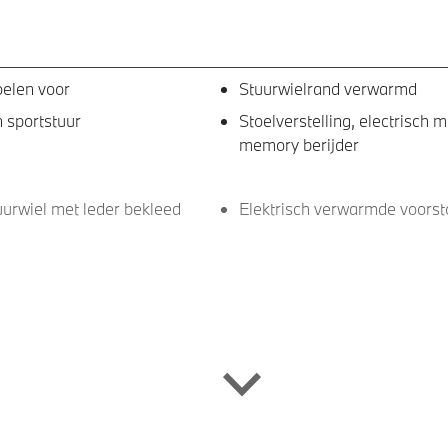
oelen voor
Stuurwielrand verwarmd
 sportstuur
Stoelverstelling, electrisch m
memory berijder
uurwiel met leder bekleed
Elektrisch verwarmde voorst
vices
Apple Carplay/Android Auto