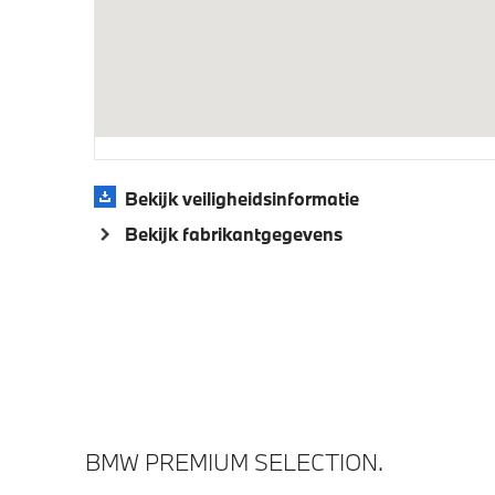
Aandrijving en onderstel
Voorbereiding Driving Assistance
Elektron
Veiligheid
Bekijk veiligheidsinformatie
Bekijk fabrikantgegevens
Akoestische waarschuwing
Airbag 
veiligheidsgordel
BMW PREMIUM SELECTION.