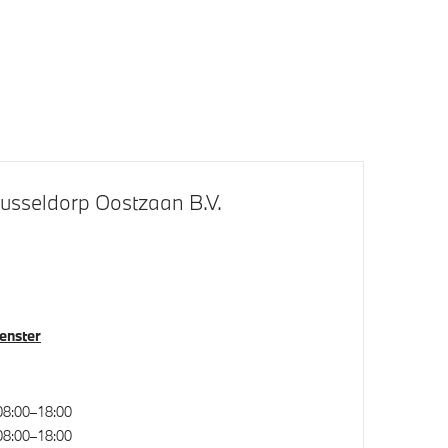
LED-dagrijverlichting
ding
M Hoogglans Shadow Line
usseldorp Oostzaan B.V.
klapbaar
Bandenspanningsweergavesysteem
venster
Park Distance Control voor/achter
(PDC)
08:00–18:00
08:00–18:00