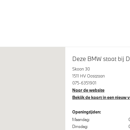
plampen
LED-mistlampen voor
stlampen
Levering zonder typeaandui
kappen in hoogglans zwart
Deze BMW staat bij D
Skoon 30
1511 HV Oostzaan
075-6351901
Naar de website
 Access
Buitenspiegels elektrisch in
Bekijk de kaart in een nieuw 
steem klasse 3 (VbV/SCM)
Uitgebreide bluetooth
telefoonvoorbereiding
Openingtijden:
Maandag:
Dinsdag: