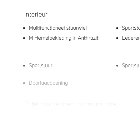
Interieur
Multifunctioneel stuurwiel
Sportst
M Hemelbekleding in Anthrazit
Lederen
Sportstuur
Sportst
Doorlaadopening
Entertainment en communicatie
DAB-tuner
Teleser
Exterieur