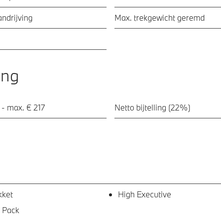
ndrijving
Max. trekgewicht geremd
ing
 - max. € 217
Netto bijtelling (22%)
kket
High Executive
 Pack