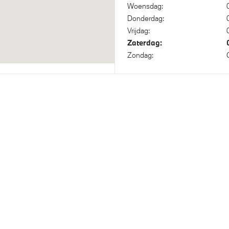
Woensdag:
Donderdag:
Vrijdag:
isch Sper Differentieel
Steptronic transmissie met 
Zaterdag:
koppeling
Zondag:
bestuurder
Actieve Voetgangersbesche