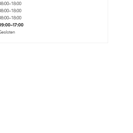
08:00–18:00
08:00–18:00
08:00–18:00
dubbele
Anti blokkeer systeem
09:00–17:00
Vergrote brandstoftank
Gesloten
rming
Elektronisch Stabiliteits Programma