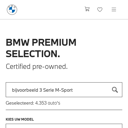
BMW
PREMIUM
SELECTION.
Certified pre-owned.
Zoek naar een automodel, bijvoorbeeld 3 Serie M-Sport
Typ een automodel in en druk op enter om te zoeken
auto's
Geselecteerd:
4.353
KIES UW MODEL