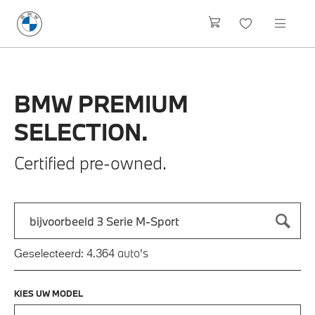
BMW
PREMIUM
SELECTION.
Certified pre-owned.
Zoek naar een automodel, bijvoorbeeld 3 Serie M-Sport
Typ een automodel in en druk op enter om te zoeken
auto's
Geselecteerd:
4.364
KIES UW MODEL