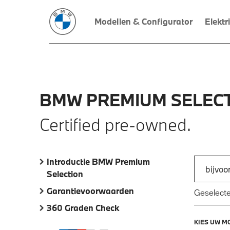
Modellen & Configurator
Elektr
BMW
PREMIUM
SELECT
Certified pre-owned.
Introductie BMW Premium
Zoek naar
Selection
Typ een a
Garantievoorwaarden
Geselecte
360 Graden Check
KIES UW M