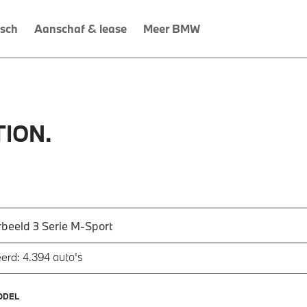
isch
Aanschaf & lease
Meer BMW
ION.
 een automodel, bijvoorbeeld 3 Serie M-Sport
utomodel in en druk op enter om te zoeken
auto's
erd:
4.394
ODEL