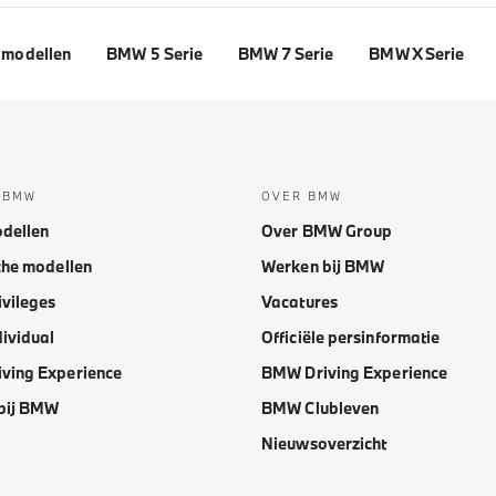
modellen
BMW 5 Serie
BMW 7 Serie
BMW X Serie
 BMW
OVER BMW
dellen
Over BMW Group
che modellen
Werken bij BMW
vileges
Vacatures
ividual
Officiële persinformatie
ving Experience
BMW Driving Experience
bij BMW
BMW Clubleven
Nieuwsoverzicht