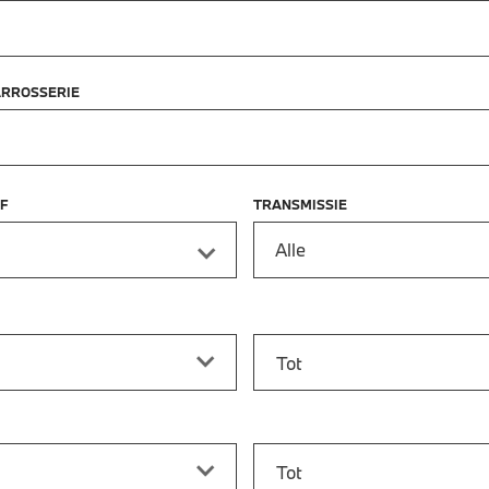
ARROSSERIE
F
TRANSMISSIE
Alle
f
Prijs tot
vanaf
Bouwjaar tot