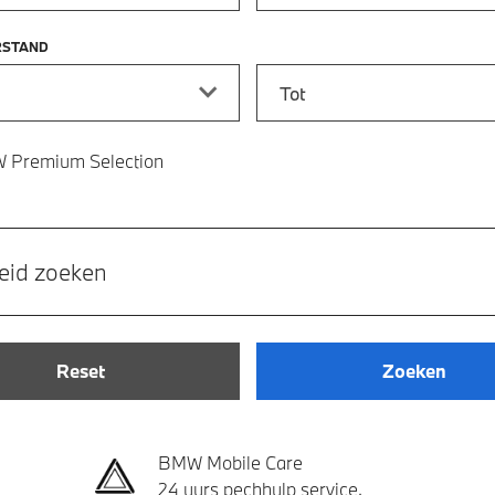
RSTAND
stand vanaf
Kilometerstand tot
 Premium Selection
eid zoeken
Reset
Zoeken
BMW Mobile Care
24 uurs pechhulp service.