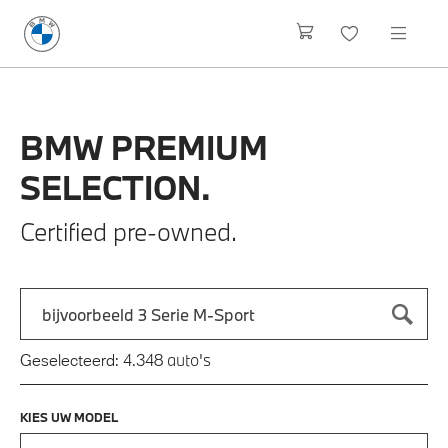
BMW
PREMIUM
SELECTION.
Certified pre-owned.
Zoek naar een automodel, bijvoorbeeld 3 Serie M-Sport
Typ een automodel in en druk op enter om te zoeken
auto's
Geselecteerd:
4.348
KIES UW MODEL