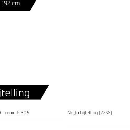
 192 cm
telling
0 - max. € 306
Netto bijtelling (22%)