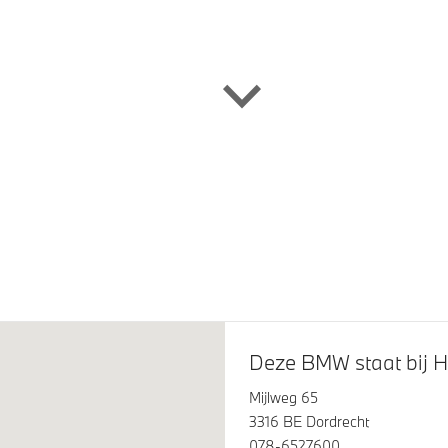
ner
Comfort telefoonvoorbereidi
draadloze oplaadmogelijkhe
tint glas achter
LED achterlichten
glans Shadow Line
M Koplampen Shadow Line
Deze BMW staat bij H
Mijlweg 65
3316 BE Dordrecht
078-6527600