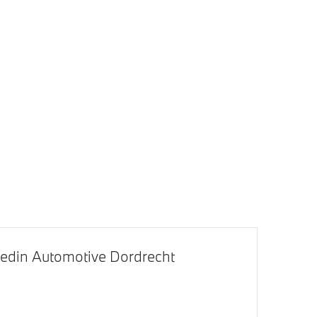
ng met
Teleservices
id
Apple Carplay/Android Auto
LED koplampen
LED-dagrijverlichting
edin Automotive Dordrecht