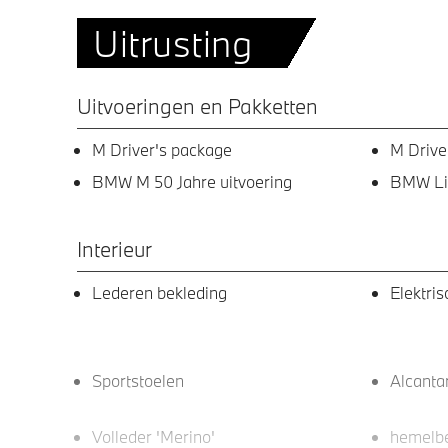
Uitrusting
Uitvoeringen en Pakketten
M Driver's package
M Drive
BMW M 50 Jahre uitvoering
BMW Liv
Interieur
Lederen bekleding
Elektri
Sportstoelen
Alcanta
Volleder 'Merino'
hemelbe