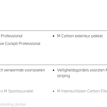
 Professional
M Carbon exterieur pakket
e Cockpit Professional
sch verwarmde voorstoelen
Veiligheidsgordels voorzien
striping
ra M Sportstuurwiel
M Interieurlijsten Carbon Fib
kleding donker