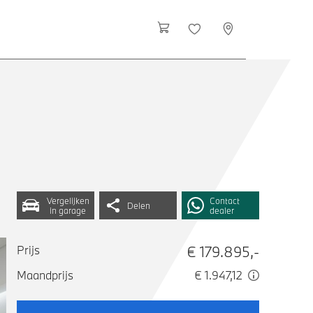
Vergelijken
Contact
Delen
in garage
dealer
€ 179.895,-
Prijs
Maandprijs
€ 1.947,12