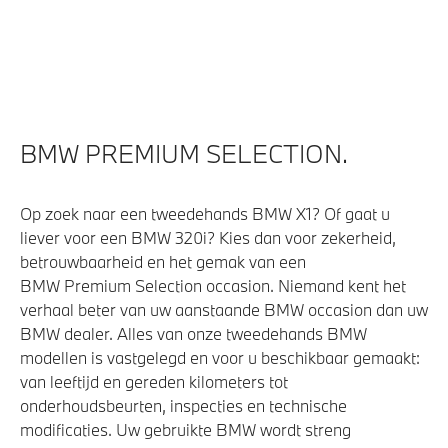
Comfort Access
Alarmsysteem klasse 3 (VbV/SCM)
Bandenspanningsweergavesysteem
High-beam assistant
BMW PREMIUM SELECTION.
Aandrijving en onderstel
Op zoek naar een tweedehands BMW X1? Of gaat u
M Adaptief onderstel
liever voor een BMW 320i? Kies dan voor zekerheid,
Kilometertacho
betrouwbaarheid en het gemak van een
BMW Premium Selection occasion. Niemand kent het
Automatische 8-traps Steptronic sporttransmissie
verhaal beter van uw aanstaande BMW occasion dan uw
BMW dealer. Alles van onze tweedehands BMW
modellen is vastgelegd en voor u beschikbaar gemaakt:
Veiligheid
van leeftijd en gereden kilometers tot
onderhoudsbeurten, inspecties en technische
Actieve Voetgangersbescherming
modificaties. Uw gebruikte BMW wordt streng
Isofix bevestiging passagierstoel voor