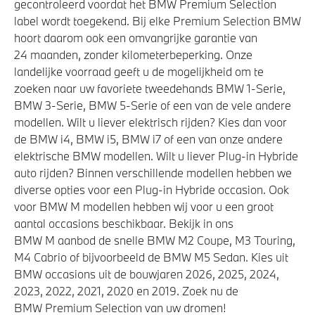
gecontroleerd voordat het BMW Premium Selection
Park Distance Control (PDC) voor en achter
label wordt toegekend. Bij elke Premium Selection BMW
hoort daarom ook een omvangrijke garantie van
24 maanden, zonder kilometerbeperking. Onze
landelijke voorraad geeft u de mogelijkheid om te
zoeken naar uw favoriete tweedehands BMW 1-Serie,
BMW 3-Serie, BMW 5-Serie of een van de vele andere
modellen. Wilt u liever elektrisch rijden? Kies dan voor
de BMW i4, BMW i5, BMW i7 of een van onze andere
elektrische BMW modellen. Wilt u liever Plug-in Hybride
auto rijden? Binnen verschillende modellen hebben we
diverse opties voor een Plug-in Hybride occasion. Ook
voor BMW M modellen hebben wij voor u een groot
aantal occasions beschikbaar. Bekijk in ons
BMW M aanbod de snelle BMW M2 Coupe, M3 Touring,
M4 Cabrio of bijvoorbeeld de BMW M5 Sedan. Kies uit
BMW occasions uit de bouwjaren 2026, 2025, 2024,
2023, 2022, 2021, 2020 en 2019. Zoek nu de
BMW Premium Selection van uw dromen!