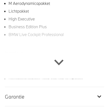
M Aerodynamicapakket
Lichtpakket
High Executive
Business Edition Plus
BMW Live Cockpit Professional
Interieur
Lederen bekleding
Automatische dimmende binnenspiegel
Veiligheidsgordels voorzien van M striping
Ambiance verlichting
Stuurwielrand verwarmd
Garantie
Sportstuur