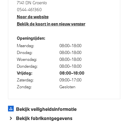
7141 DN Groenlo
0544-461360
Naar de website
Klimaatbeheersing
Bekijk de kaart in een nieuw venster
Automatische 2-zone Airconditioning
Openingtijden:
Maandag:
08:00–18:00
Dinsdag:
08:00–18:00
Elektrische voorzieningen
Woensdag:
08:00–18:00
Donderdag:
08:00–18:00
Achteruitrijcamera
Vrijdag:
08:00–18:00
Active Cruise Control
Zaterdag:
09:00–17:00
Parking Assistant
Zondag:
Gesloten
Garagedeuropener geintegreerd in binnenspiegel
Automatisch dimmende binnen- en buitenspiegel
Bekijk veiligheidsinformatie
bestuurderzijde
Bekijk fabrikantgegevens
Driving Assistant