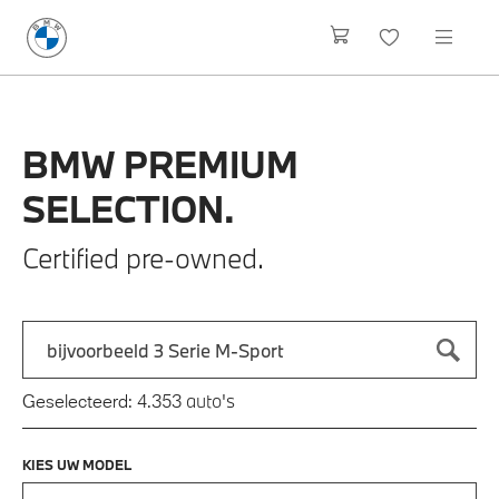
BMW
PREMIUM
SELECTION.
Certified pre-owned.
Zoek naar een automodel, bijvoorbeeld 3 Serie M-Sport
Typ een automodel in en druk op enter om te zoeken
auto's
Geselecteerd:
4.353
KIES UW MODEL