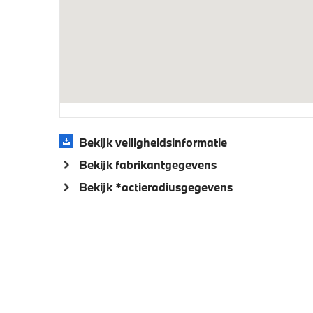
Adaptief onderstel
Kilomet
Veiligheid
Akoestische waarschuwing voor
Actieve
voetgangers
Bekijk veiligheidsinformatie
Bekijk fabrikantgegevens
Bekijk *actieradiusgegevens