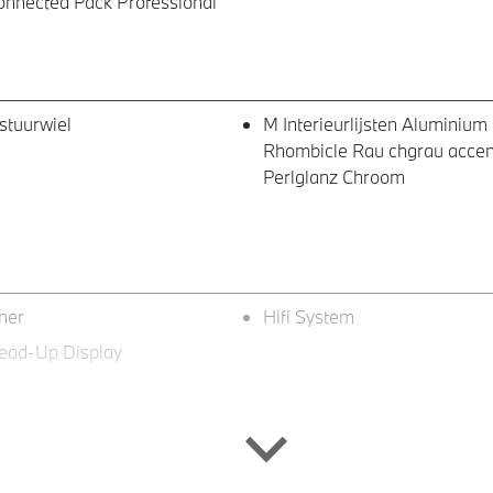
nected Pack Professional
stuurwiel
M Interieurlijsten Aluminium
Rhombicle Rau chgrau accent
Perlglanz Chroom
ner
Hifi System
ad-Up Display
gsysteem in mat zwart
18 inch LM M D-spaak (styli