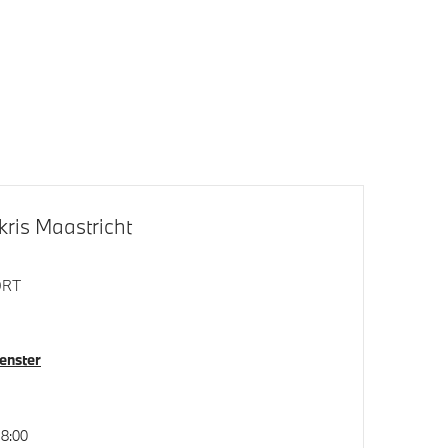
kogel
ris Maastricht
Alarmsysteem klasse 3 (VbV/SCM)
ORT
Park Distance Control voor/achter
(PDC)
venster
achter
8:00