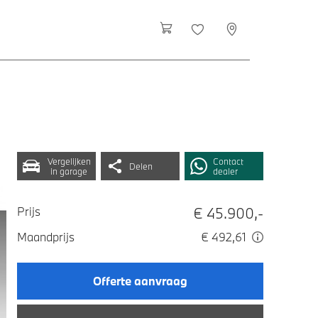
Vergelijken
Contact
Delen
in garage
dealer
€ 45.900,-
Prijs
Maandprijs
€ 492,61
Offerte aanvraag