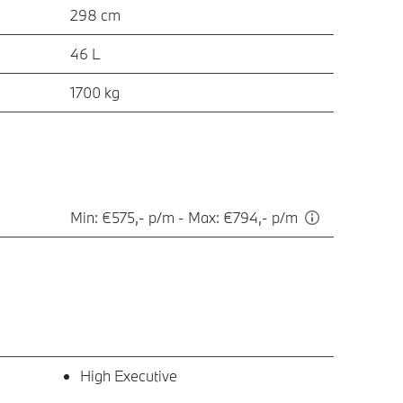
298 cm
46 L
1700 kg
Min: €575,- p/m - Max: €794,- p/m
High Executive