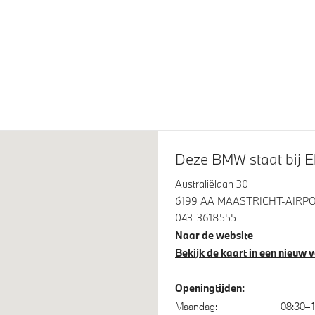
Orbit Grey
 panoramadak
tilatie voor beide voorstoelen
Deze BMW staat bij Ek
Australiëlaan 30
spanningsweergavesysteem
Achteruitrijcamera
6199 AA MAASTRICHT-AIRP
043-3618555
Assistant Professional
High-beam assistant
Naar de website
Bekijk de kaart in een nieuw 
 Assistant
Verwarmde stoelen voor en 
Openingtijden:
Maandag:
08:30–1