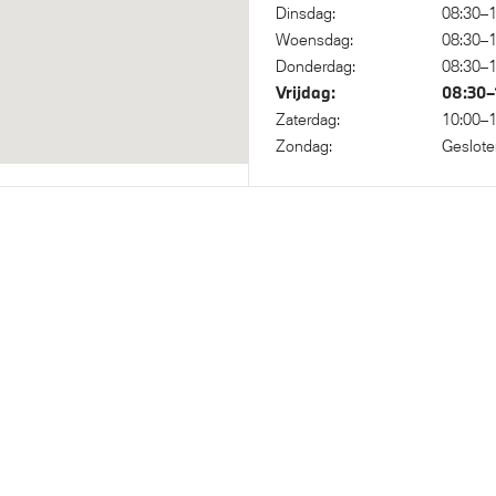
Dinsdag:
08:30–1
ertacho
NoodLaadkabel (Mode 2)
Woensdag:
08:30–1
Donderdag:
08:30–1
Vrijdag:
08:30–
Zaterdag:
10:00–1
Zondag:
Geslote
 Voetgangersbescherming