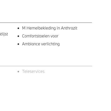
M Hemelbekleding in Anthrazit
lijst
Comfortstoelen voor
Ambiance verlichting
Teleservices
ng 662)
Trekhaak met elektrisch wegklapbare