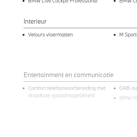
BMW Live Cockpit Professional
BMW Con
Interieur
Velours vloermatten
M Sport
Entertainment en communicatie
Comfort telefoonvoorbereiding met
DAB-tu
draadloze oplaadmogelijkheid
BMW He
Exterieur
BMW Laserlicht
Dakdraa