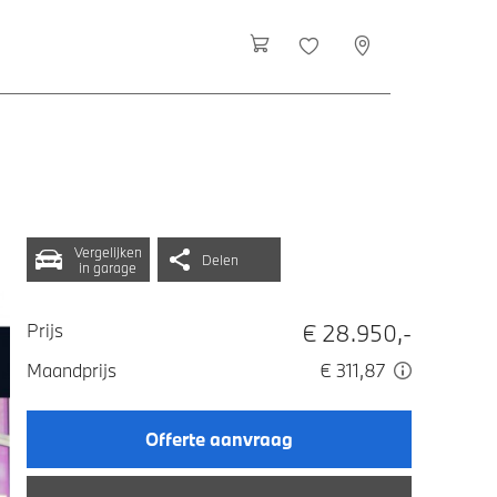
Vergelijken
Delen
in garage
€ 28.950,-
Prijs
Maandprijs
€ 311,87
Offerte aanvraag