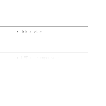
Teleservices
eide
LED-mistlampen voor