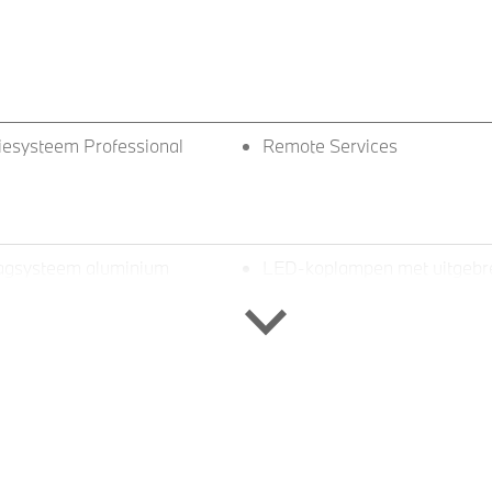
iesysteem Professional
Remote Services
agsysteem aluminium
LED-koplampen met uitgebr
ns
functies