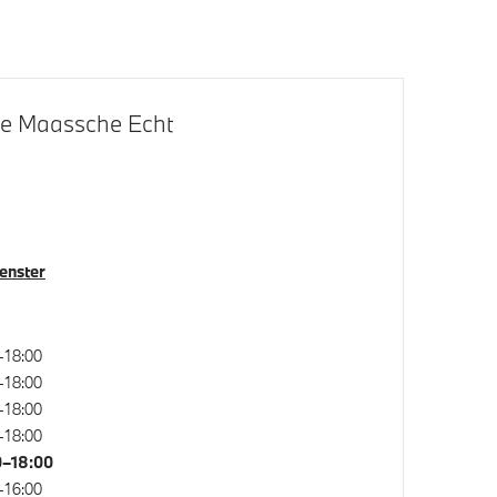
systeem
Park Distance Control voor/achter
(PDC)
De Maassche Echt
venster
–18:00
–18:00
–18:00
–18:00
0–18:00
–16:00