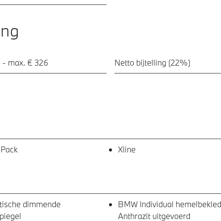
ing
 - max. € 326
Netto bijtelling (22%)
 Pack
Xline
tische dimmende
BMW Individual hemelbekled
piegel
Anthrazit uitgevoerd