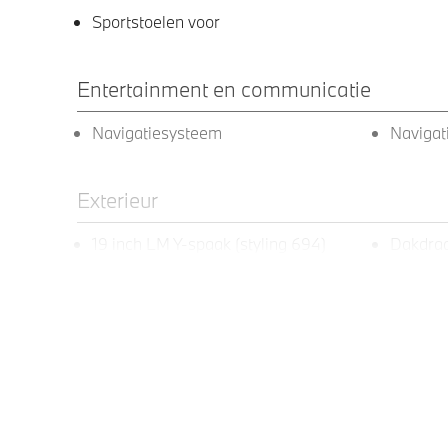
Sportstoelen voor
Entertainment en communicatie
Navigatiesysteem
Navigat
Exterieur
19 inch LM Y-spaak (styling 694)
Dakdra
zijdegla
Klimaatbeheersing
2-zone aut.airconditioning
Elektrische voorzieningen