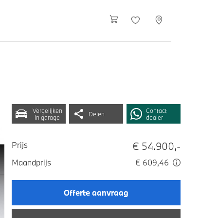
Vergelijken
Contact
Delen
in garage
dealer
€ 54.900,-
Prijs
Maandprijs
€ 609,46
Offerte aanvraag