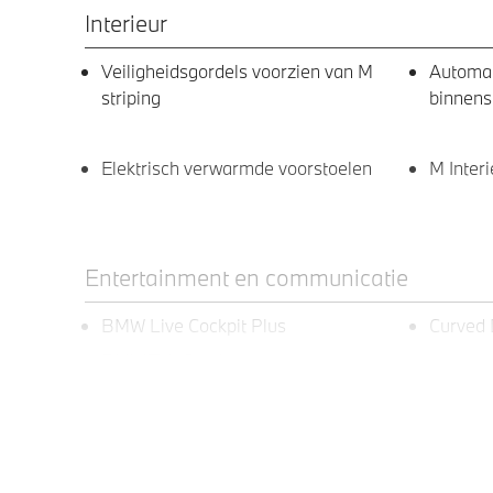
Interieur
Veiligheidsgordels voorzien van M
Automa
striping
binnens
Elektrisch verwarmde voorstoelen
M Interi
Entertainment en communicatie
BMW Live Cockpit Plus
Curved 
BMW TeleServices
Exterieur
Adaptieve LED koplampen en Laser
Raamoml