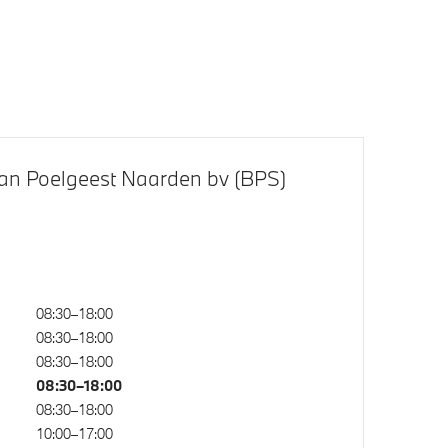
Extra getint glas in
achterportierruiten en achterruit
ng 859
an Poelgeest Naarden bv (BPS)
08:30–18:00
High-beam assistant
08:30–18:00
Automatisch dimmende binnen- en
08:30–18:00
buitenspiegel bestuurderzijde
08:30–18:00
08:30–18:00
10:00–17:00