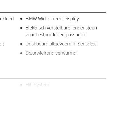
bekleed
BMW Widescreen Display
Elektrisch verstelbare lendensteun
voor bestuurder en passagier
it
Dashboard uitgevoerd in Sensatec
Stuurwielrand verwarmd
Hifi System
M Koplampen Shadow Line