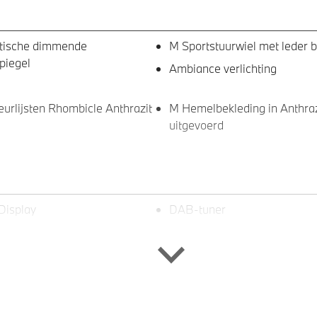
tische dimmende
M Sportstuurwiel met leder 
piegel
Ambiance verlichting
eurlijsten Rhombicle Anthrazit
M Hemelbekleding in Anthraz
uitgevoerd
Display
DAB-tuner
ijsting M hoogglans Shadow
M Sportremsysteem Rot