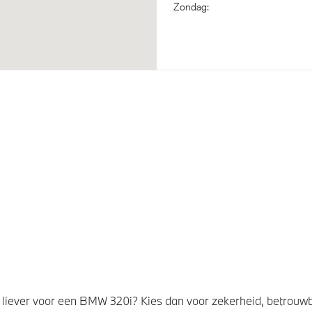
Zondag:
 Sport Steering
Automatische 8-traps Steptr
sporttransmissie
 Voetgangersbescherming
liever voor een BMW 320i? Kies dan voor zekerheid, betrouw