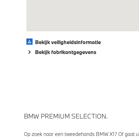
Aandrijving en onderstel
M Sportonderstel
Variable
Bekijk veiligheidsinformatie
Veiligheid
Bekijk fabrikantgegevens
Park Distance Control (PDC) voor en
Actieve
achter
BMW PREMIUM SELECTION.
Op zoek naar een tweedehands BMW X1? Of gaat u 