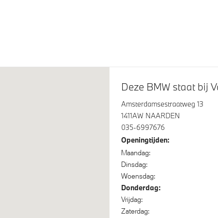
Elektrisch bediend glazen
schuif-/kanteldak
rspoiler
19 inch LM M Y-spaak (styli
M)in Bicolor Jet Black uni
Deze BMW staat bij V
Amsterdamsestraatweg 13
1411AW NAARDEN
035-6997676
Openingtijden:
Maandag:
itrijcamera
Parking Assistant
Dinsdag:
os oplaadstation
Comfort Access
Woensdag:
Donderdag:
Vrijdag:
Zaterdag: