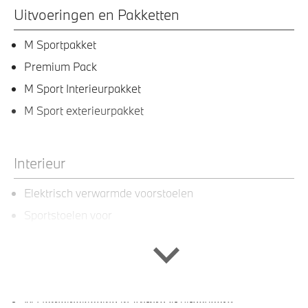
Uitvoeringen en Pakketten
M Sportpakket
Premium Pack
M Sport Interieurpakket
M Sport exterieurpakket
Interieur
Elektrisch verwarmde voorstoelen
Sportstoelen voor
Stuurwielrand verwarmd
M Sportstuurwiel met leder bekleed
Automatische dimmende binnenspiegel
M Hemelbekleding in Anthrazit uitgevoerd