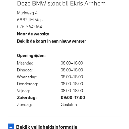
Deze BMW staat bij Ekris Arnhem
Park Distance Control voor/achter (PDC)
Achteruitrijcamera
Markweg 4
6883 JM Velp
Parking Assistant
026-3642164
Naar de website
Bekijk de kaart in een nieuw venster
Aandrijving en onderstel
Kilometertacho
Openingtijden:
Maandag:
08:00–18:00
M Adaptief onderstel
Dinsdag:
08:00–18:00
Steptronic transmissie met schakelpaddles aan het
Woensdag:
08:00–18:00
stuurwiel
Donderdag:
08:00–18:00
Vrijdag:
08:00–18:00
Zaterdag:
09:00–17:00
Veiligheid
Zondag:
Gesloten
Isofix bevestiging passagierstoel voor
Actieve Voetgangersbescherming
Bekijk veiligheidsinformatie