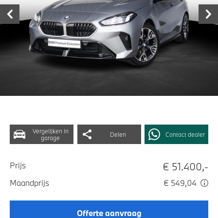
Vergelijken in
Delen
Contact dealer
garage
€ 51.400,-
Prijs
Maandprijs
€ 549,04
Offerte aanvraag