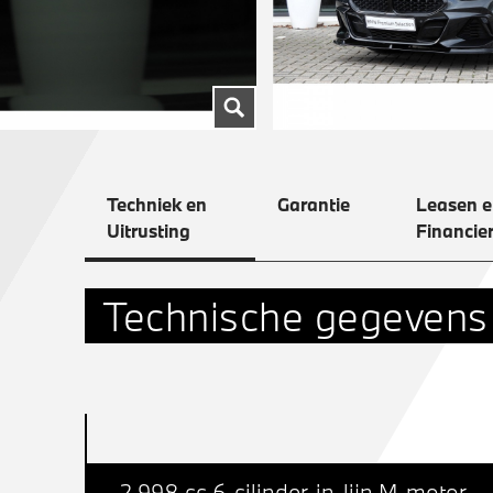
Techniek en
Garantie
Leasen 
Uitrusting
Financie
Technische gegevens
2.998 cc 6-cilinder-in-lijn M-motor