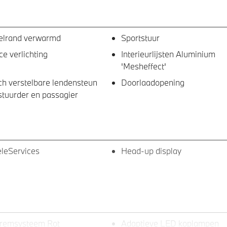
elrand verwarmd
Sportstuur
e verlichting
Interieurlijsten Aluminium
'Mesheffect'
sch verstelbare lendensteun
Doorlaadopening
stuurder en passagier
leServices
Head-up display
tremsysteem Rot
Adaptieve LED koplampen