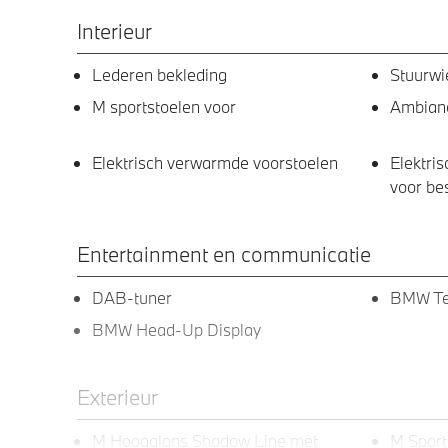
Interieur
Lederen bekleding
Stuurwi
M sportstoelen voor
Ambianc
Elektrisch verwarmde voorstoelen
Elektri
voor be
Entertainment en communicatie
DAB-tuner
BMW Te
BMW Head-Up Display
Exterieur
M Hoogglans Shadow Line met
M Spor