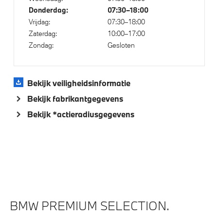
xDrive - Vierwielaandrijving
Donderdag:
07:30–18:00
Vrijdag:
07:30–18:00
Zaterdag:
10:00–17:00
Veiligheid
Zondag:
Gesloten
Akoestische voetgangersbescherming
Elektronisch Stabiliteits Programma
Bekijk veiligheidsinformatie
Passagiersairbag
Bekijk fabrikantgegevens
Bekijk *actieradiusgegevens
BMW PREMIUM SELECTION.