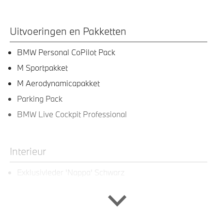
Uitvoeringen en Pakketten
BMW Personal CoPilot Pack
M Sportpakket
M Aerodynamicapakket
Parking Pack
BMW Live Cockpit Professional
Interieur
Exklusivleder 'Nappa' Schwarz
Multifunctioneel sportstuurwiel met leder bekleed
Comfortstoelen met elektrische verstelling,
lendensteunen (488), actieve comfort hoofdsteunen,