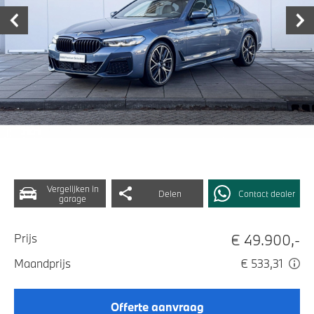
Vergelijken in
Delen
Contact dealer
garage
€ 49.900,-
Prijs
Maandprijs
€ 533,31
Offerte aanvraag