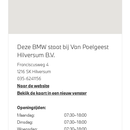
Elektrische voorzieningen
Alarmsysteem klasse 3 (VbV/SCM)
Parking assistant plus
Parking Assistant
Driving Assistant
Deze BMW staat bij Van Poelgeest
Comfort Access met BMW Digital Key
Hilversum B.V.
Regen- en lichtsensor
Franciscusweg 4
Servotronic
1216 SK Hilversum
035-6241156
Naar de website
Aandrijving en onderstel
Bekijk de kaart in een nieuw venster
Anti blokkeer systeem
Openingtijden:
M Sportonderstel
Maandag:
07:30–18:00
Dinsdag:
07:30–18:00
Steptronic sport transmissie
Woensdag:
07:30–18:00