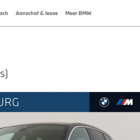
isch
Aanschaf & lease
Meer BMW
s)