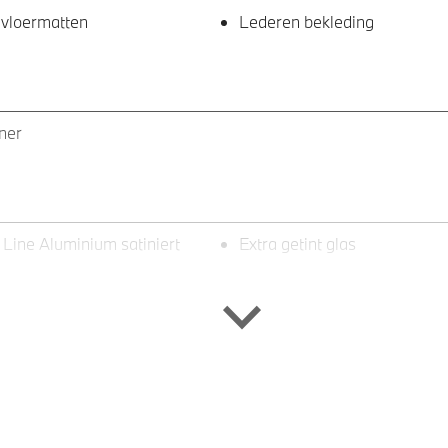
 vloermatten
Lederen bekleding
ner
 Line Aluminium satiniert
Extra getint glas
stlampen voor
ontrol