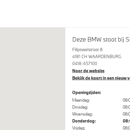
eiding Driving Assistance
Deze BMW staat bij 
Filipsweistraat 8
4181 CH WAARDENBURG
sche waarschuwing
Deactiverings mogelijkheid
0418-657100
idsgordel
voorpassagiersairbag
Naar de website
Bekijk de kaart in een nieuw 
Openingtijden:
Maandag:
08:
Dinsdag:
08:
Woensdag:
08:
Donderdag:
08:
Vrijdag:
08: