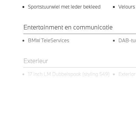
Sportstuurwiel met leder bekleed
Velours
Entertainment en communicatie
BMW TeleServices
DAB-tu
Exterieur
17 inch LM Dubbelspaak (styling 549)
Exterior
LED-koplampen
LED-mi
Elektrische voorzieningen
Bandenspanningsweergavesysteem
Cruise c