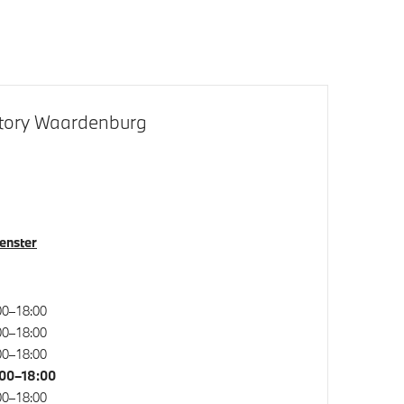
Story Waardenburg
Park Distance Control (PDC) voor en
achter
venster
00–18:00
00–18:00
00–18:00
00–18:00
00–18:00