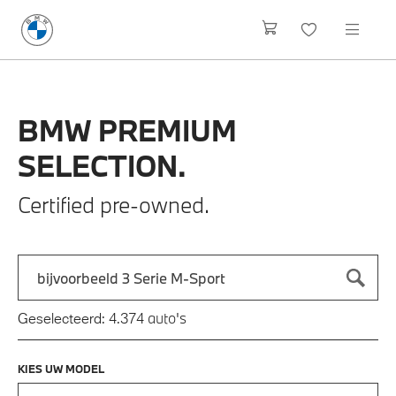
BMW
PREMIUM
SELECTION.
Certified pre-owned.
Zoek naar een automodel, bijvoorbeeld 3 Serie M-Sport
Typ een automodel in en druk op enter om te zoeken
auto's
Geselecteerd:
4.374
KIES UW MODEL