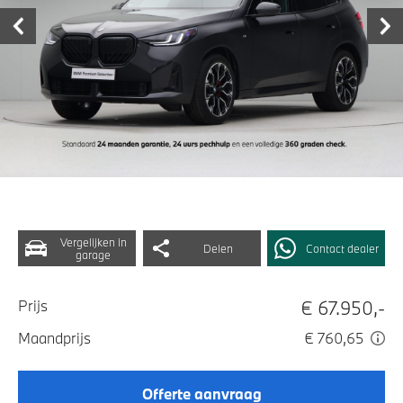
Vergelijken in
Delen
Contact dealer
garage
€ 67.950,-
Prijs
Maandprijs
€ 760,65
Offerte aanvraag