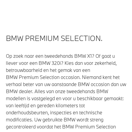
Automatische 3-zone Airconditioning
Interieurvoorverwarming
BMW PREMIUM SELECTION.
Elektrische voorzieningen
Parkeer assistent
Op zoek naar een tweedehands BMW X1? Of gaat u
liever voor een BMW 320i? Kies dan voor zekerheid,
Parking assistant plus
betrouwbaarheid en het gemak van een
Comfort Access
BMW Premium Selection occasion. Niemand kent het
Regensensor
verhaal beter van uw aanstaande BMW occasion dan uw
BMW dealer. Alles van onze tweedehands BMW
Driving Assistant
modellen is vastgelegd en voor u beschikbaar gemaakt:
Draadloos oplaadstation
van leeftijd en gereden kilometers tot
Cruise control
onderhoudsbeurten, inspecties en technische
modificaties. Uw gebruikte BMW wordt streng
Buitenspiegels elektrisch inklapbaar
gecontroleerd voordat het BMW Premium Selection
Bandenspanningsweergavesysteem