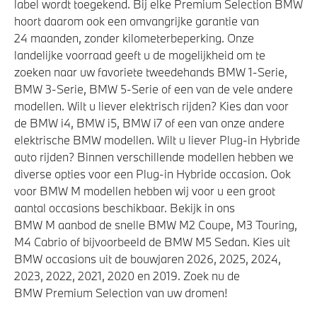
label wordt toegekend. Bij elke Premium Selection BMW
Alarmsysteem klasse 3 (VbV/SCM)
hoort daarom ook een omvangrijke garantie van
24 maanden, zonder kilometerbeperking. Onze
Achteruitrijcamera
landelijke voorraad geeft u de mogelijkheid om te
Verwarmde stoelen voor en achter
zoeken naar uw favoriete tweedehands BMW 1-Serie,
Driving Assistant Plus
BMW 3-Serie, BMW 5-Serie of een van de vele andere
modellen. Wilt u liever elektrisch rijden? Kies dan voor
de BMW i4, BMW i5, BMW i7 of een van onze andere
Aandrijving en onderstel
elektrische BMW modellen. Wilt u liever Plug-in Hybride
auto rijden? Binnen verschillende modellen hebben we
M Sportonderstel
diverse opties voor een Plug-in Hybride occasion. Ook
voor BMW M modellen hebben wij voor u een groot
Sportonderstel
aantal occasions beschikbaar. Bekijk in ons
Steptronic transmissie met schakelpaddles aan het
BMW M aanbod de snelle BMW M2 Coupe, M3 Touring,
stuurwiel
M4 Cabrio of bijvoorbeeld de BMW M5 Sedan. Kies uit
Anti blokkeer systeem
BMW occasions uit de bouwjaren 2026, 2025, 2024,
2023, 2022, 2021, 2020 en 2019. Zoek nu de
Variable Sport Steering
BMW Premium Selection van uw dromen!
xDrive - Vierwielaandrijving