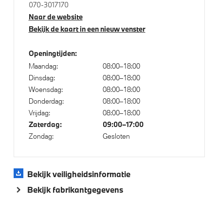
BMW Iconic Glow exterieurpakket
070-3017170
Naar de website
Raamomlijsting M hoogglans Shadow Line
Bekijk de kaart in een nieuw venster
LED koplampen
Trekhaak elektrisch uitklapbaar
Openingtijden:
Adaptieve LED koplampen
Maandag:
08:00–18:00
Dinsdag:
08:00–18:00
M Hoogglans Shadow Line met uitgebreide omvang
Woensdag:
08:00–18:00
M Koplampen Shadow Line
Donderdag:
08:00–18:00
Trekhaak met elektrisch wegklapbare kogel
Vrijdag:
08:00–18:00
Zaterdag:
09:00–17:00
20 inch LM M Dubbelspaak (Styling 1036 M) Bicolor
Zondag:
Gesloten
M Sportremsysteem Rot
LED achterlichten
Bekijk veiligheidsinformatie
Bekijk fabrikantgegevens
Klimaatbeheersing
Stoelventilatie voor beide voorstoelen