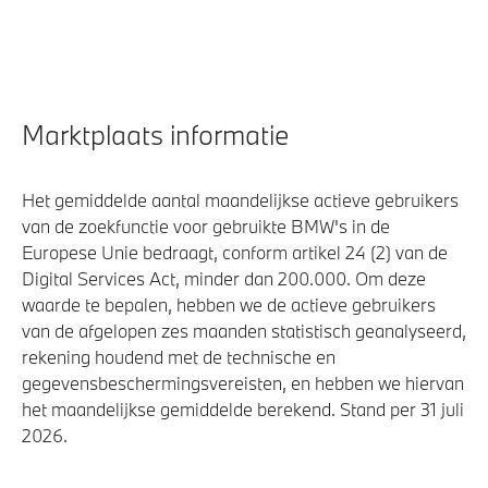
Veiligheid
Elektronisch Stabiliteits Programma
Marktplaats informatie
Airbag bestuurder
Actieve Voetgangersbescherming
Het gemiddelde aantal maandelijkse actieve gebruikers
van de zoekfunctie voor gebruikte BMW's in de
Europese Unie bedraagt, conform artikel 24 (2) van de
Digital Services Act, minder dan 200.000. Om deze
waarde te bepalen, hebben we de actieve gebruikers
van de afgelopen zes maanden statistisch geanalyseerd,
rekening houdend met de technische en
gegevensbeschermingsvereisten, en hebben we hiervan
het maandelijkse gemiddelde berekend. Stand per 31 juli
2026.