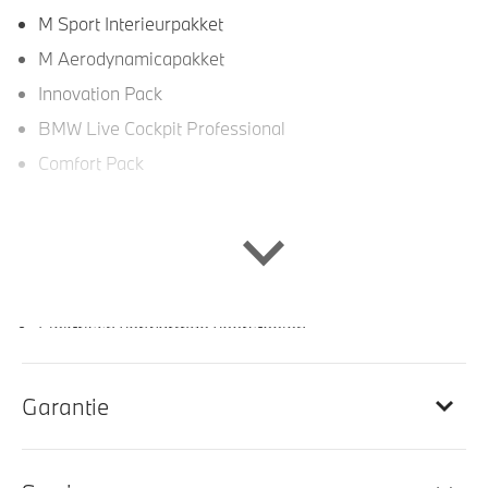
M Sport Interieurpakket
M Aerodynamicapakket
Innovation Pack
BMW Live Cockpit Professional
Comfort Pack
Interieur
M Sportstuurwiel met leder bekleed
Elektrisch verwarmde voorstoelen
Elektrisch verstelbare stoelen
Elektrisch verstelbare voorstoel(en)
Garantie
achterbank in 3 delen neerklapbaar met skiluik
Veiligheidsgordels voorzien van M striping