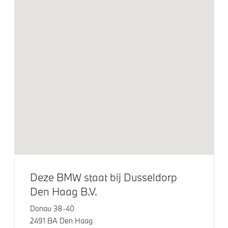
Sportstoelen
Entertainment en communicatie
Navigatiesysteem
BMW TeleServices
HiFi System Harman Kardon
DAB-tuner
Exterieur
Deze BMW staat bij Dusseldorp
Extra getint glas
Den Haag B.V.
Extra getint glas in achterportierruiten en achterruit
Donau 38-40
Glazen panoramadak
2491 BA Den Haag