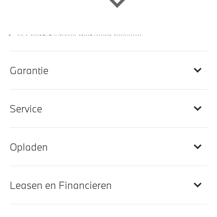
Actiefstoelen voor
M Sportstuurwiel met leder bekleed
Elektrisch verstelbare stoelen
Sportstoelen voor
Garantie
Stuurwielrand verwarmd
M Hemelbekleding in Anthrazit uitgevoerd
Service
Interieurlijsten Schwarz hoogglans
Elektrisch verwarmde voorstoelen
Automatische dimmende binnenspiegel
Opladen
Dashboard uitgevoerd in Sensatec
Leasen en Financieren
Entertainment en communicatie