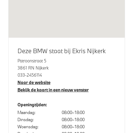
Elektrische voorzieningen
Comfort Access
Buitenspiegels elektrisch inklapbaar
Deze BMW staat bij Ekris Nijkerk
Bandenspanningsweergavesysteem
Patroonstraat 5
Draadloos oplaadstation
3861 RN Nijkerk
Automatisch dimmende binnen- en buitenspiegel
033-2456114
bestuurderzijde
Naar de website
High-beam assistant
Bekijk de kaart in een nieuw venster
Alarmsysteem klasse 3 (VbV/SCM)
Openingtijden:
Parking assistant plus
Maandag:
08:00–18:00
Driving Assistant Plus
Dinsdag:
08:00–18:00
Woensdag:
08:00–18:00