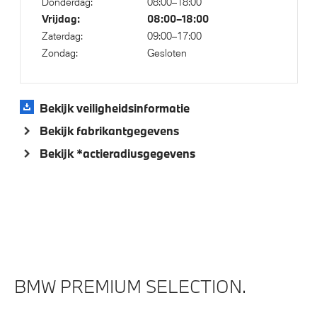
Donderdag:
08:00–18:00
Aandrijving en onderstel
Vrijdag:
08:00–18:00
Zaterdag:
09:00–17:00
Kilometertacho
Zondag:
Gesloten
Laadkabel (Mode 3, 22kW)
M Adaptief onderstel
Bekijk veiligheidsinformatie
Bekijk fabrikantgegevens
Veiligheid
Bekijk *actieradiusgegevens
Akoestische waarschuwing voor voetgangers
Isofix bevestiging passagierstoel voor
Actieve Voetgangersbescherming
BMW PREMIUM SELECTION.