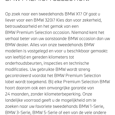
M Adaptief onderstel
Op zoek naar een tweedehands BMW X1? Of gaat u
Variable Sport Steering
liever voor een BMW 320i? Kies dan voor zekerheid,
betrouwbaarheid en het gemak van een
BMW Premium Selection occasion. Niemand kent het
Veiligheid
verhaal beter van uw aanstaande BMW occasion dan uw
BMW dealer. Alles van onze tweedehands BMW
Akoestische waarschuwing voor voetgangers
modellen is vastgelegd en voor u beschikbaar gemaakt:
Actieve Voetgangersbescherming
van leeftijd en gereden kilometers tot
onderhoudsbeurten, inspecties en technische
modificaties. Uw gebruikte BMW wordt streng
gecontroleerd voordat het BMW Premium Selection
label wordt toegekend. Bij elke Premium Selection BMW
hoort daarom ook een omvangrijke garantie van
24 maanden, zonder kilometerbeperking. Onze
landelijke voorraad geeft u de mogelijkheid om te
zoeken naar uw favoriete tweedehands BMW 1-Serie,
BMW 3-Serie, BMW 5-Serie of een van de vele andere