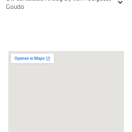
Doorlaadopening
Gouda
Automatische dimmende binnenspiegel
Entertainment en communicatie
DAB-tuner
HiFi System Harman Kardon
BMW TeleServices
Curved Display
BMW IconicSounds Electric
Exterieur
18 inch LM M Dubbelspaak (Styling 848M) Bicolor
Extra getint glas in achterportierruiten en achterruit