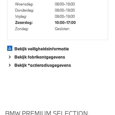
Bandenspanningsweergavesysteem
Woensdag:
08:00–18:00
Donderdag:
08:00–18:00
Automatisch dimmende binnen- en buitenspiegel
Vrijdag:
08:00–18:00
bestuurderzijde
Zaterdag:
10:00–17:00
Draadloos oplaadstation
Zondag:
Gesloten
Driving Assistant
Alarmsysteem klasse 3 (VbV/SCM)
Bekijk veiligheidsinformatie
High-beam assistant
Bekijk fabrikantgegevens
Parking assistant plus
Bekijk *actieradiusgegevens
Comfort Access
Cruise control
Aandrijving en onderstel
Automatische 8-traps Steptronic sporttransmissie
BMW PREMIUM SELECTION.
Kilometertacho