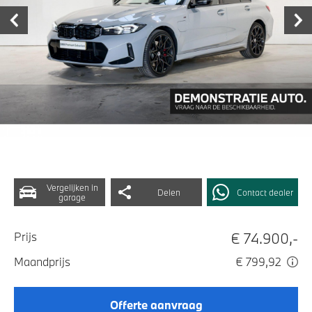
Vergelijken in
Delen
Contact dealer
garage
€ 74.900,-
Prijs
Maandprijs
€ 799,92
Offerte aanvraag