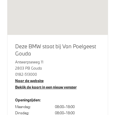
Adaptieve LED koplampen
M Hoogglans Shadow Line met uitgebreide omvang
M Koplampen Shadow Line
M Sportremsysteem Rot
Elektrisch bediend glazen schuif-/kanteldak
Deze BMW staat bij Van Poelgeest
Raamomlijsting M hoogglans Shadow Line
Gouda
M achterspoiler
Antwerpseweg 11
2803 PB Gouda
0182-513000
Klimaatbeheersing
Naar de website
Bekijk de kaart in een nieuw venster
Automatische 3-zone Airconditioning
Openingtijden:
Elektrische voorzieningen
Maandag:
08:00–18:00
Dinsdag:
08:00–18:00