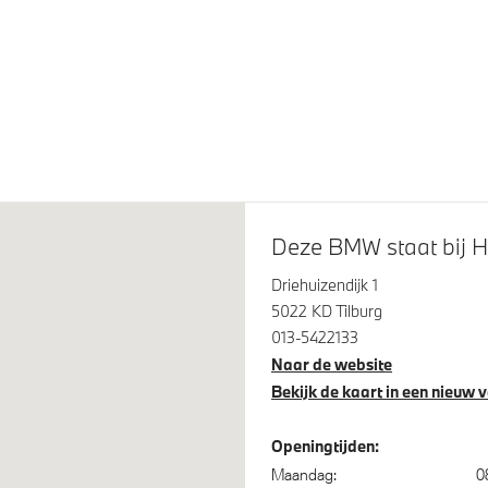
Assistant
Buitenspiegels elektrisch in
 assistent
Parking Assistant
itrijcamera
Deze BMW staat bij H
ertacho
M Adaptief onderstel
Driehuizendijk 1
5022 KD Tilburg
013-5422133
Naar de website
Bekijk de kaart in een nieuw 
Openingtijden:
evestiging passagierstoel voor
Airbag bestuurder
Maandag:
0