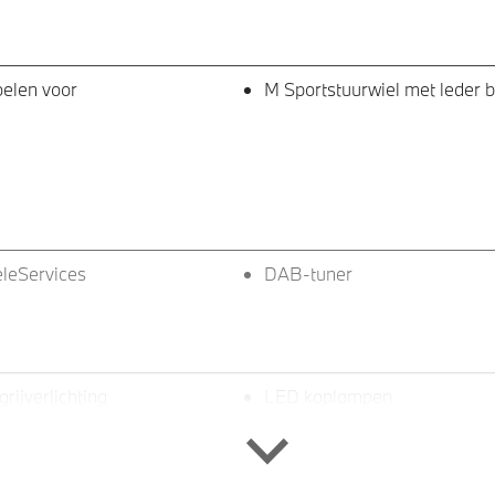
oelen voor
M Sportstuurwiel met leder 
leServices
DAB-tuner
rijverlichting
LED koplampen
 LM M Y-spaak (Styling 975 M)
or Midnight Grey