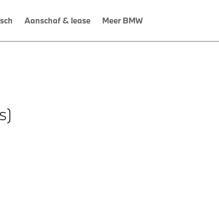
isch
Aanschaf & lease
Meer BMW
s)