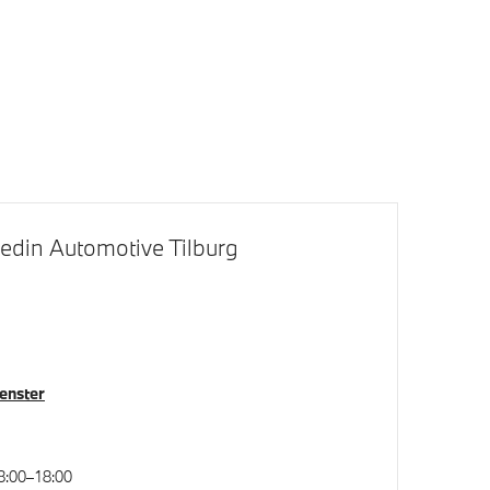
klapbaar
Bandenspanningsweergavesysteem
Regensensor
edin Automotive Tilburg
Anti blokkeer systeem
venster
Actieve Voetgangersbescherming
8:00–18:00