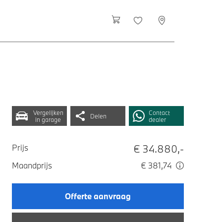
Vergelijken
Contact
Delen
in garage
dealer
€ 34.880,-
Prijs
Maandprijs
€ 381,74
Offerte aanvraag