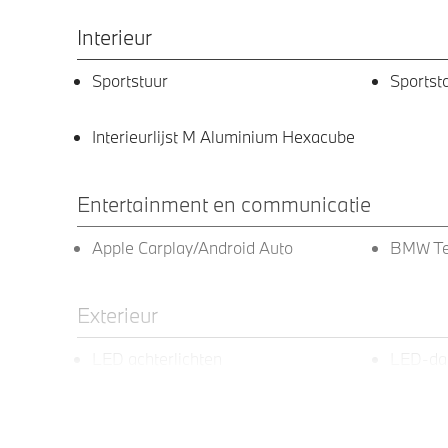
Interieur
Sportstuur
Sportst
Interieurlijst M Aluminium Hexacube
Entertainment en communicatie
Apple Carplay/Android Auto
BMW Te
Exterieur
LED achterlichten
LED-dag
Raamomlijsting M hoogglans Shadow
18 inch
Line
in Bicol