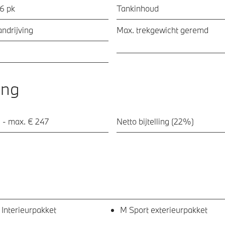
56 pk
Tankinhoud
ndrijving
Max. trekgewicht geremd
ing
 - max. € 247
Netto bijtelling (22%)
 Interieurpakket
M Sport exterieurpakket