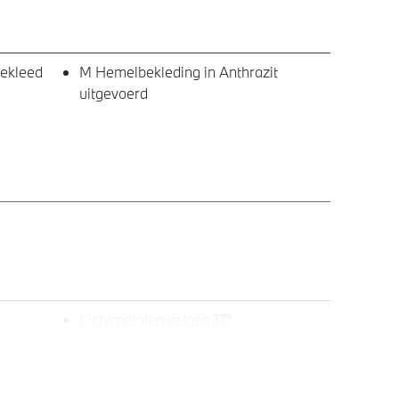
bekleed
M Hemelbekleding in Anthrazit
uitgevoerd
Lichtmetalen velgen 17"