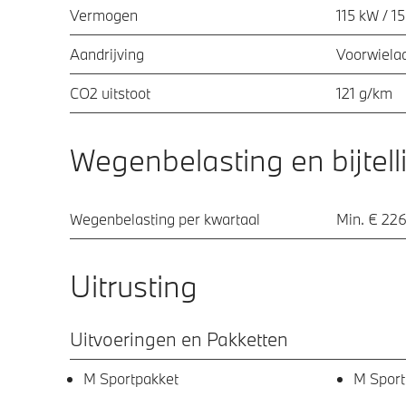
Vermogen
115 kW / 1
Aandrijving
Voorwielaa
CO2 uitstoot
121 g/km
Wegenbelasting en bijtell
Wegenbelasting per kwartaal
Min. € 226
Uitrusting
Uitvoeringen en Pakketten
M Sportpakket
M Sport