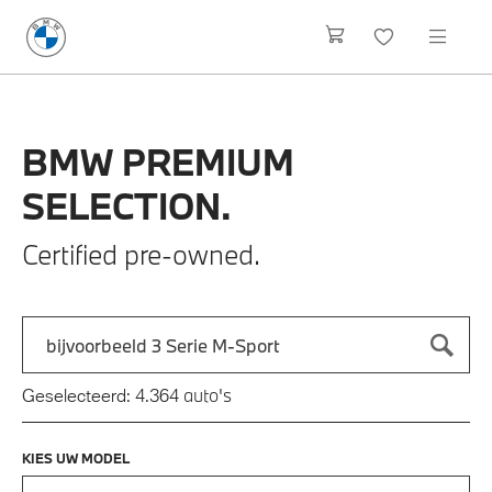
BMW
PREMIUM
SELECTION.
Certified pre-owned.
Zoek naar een automodel, bijvoorbeeld 3 Serie M-Sport
Typ een automodel in en druk op enter om te zoeken
auto's
Geselecteerd:
4.364
KIES UW MODEL