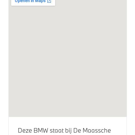
Alarmsysteem klasse 3 (VbV/SCM)
Park Distance Control voor/achter (PDC)
Parkeer assistent
Parking Assistant
Achteruitrijcamera
Aandrijving en onderstel
Extra tankvulling
Kilometertacho
Laadkabel (Mode 3, 22kW)
M Adaptief onderstel
Steptronic transmissie met schakelpaddles aan het
stuurwiel
Deze BMW staat bij De Maassche
xDrive - Vierwielaandrijving