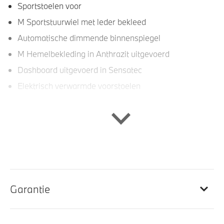
Sportstoelen voor
M Sportstuurwiel met leder bekleed
Automatische dimmende binnenspiegel
M Hemelbekleding in Anthrazit uitgevoerd
Dashboard uitgevoerd in Sensatec
Elektrisch verwarmde voorstoelen
Entertainment en communicatie
BMW TeleServices
DAB-tuner
Garantie
Exterieur
18 inch M Dubbelspaak (Styling 838 M) in Bicolor