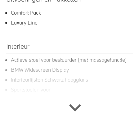
Comfort Pack
Luxury Line
Interieur
Actieve stoel voor bestuurder (met massagefunctie)
BMW Widescreen Display
Interieurlijsten Schwarz hoogglans
Sportstoelen voor
Stoelverstelling, electrisch met memory berijder
Lederen bekleding
Entertainment en communicatie