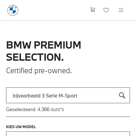
BMW
PREMIUM
SELECTION.
Certified pre-owned.
Zoek naar een automodel, bijvoorbeeld 3 Serie M-Sport
Typ een automodel in en druk op enter om te zoeken
auto's
Geselecteerd:
4.366
KIES UW MODEL