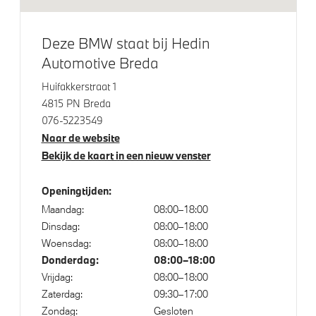
M Hoogglans Shadow Line
M Sportremsysteem Blau
Deze BMW staat bij Hedin
Automotive Breda
19 inch LM Dubbelspaak (styling 791 M) in Jet Black
M Koplampen Shadow Line
Huifakkerstraat 1
4815 PN Breda
LED Mistlampen
076-5223549
LED-dagrijverlichting
Naar de website
LED-mistlampen voor
Bekijk de kaart in een nieuw venster
BMW Laserlicht
Openingtijden:
Maandag:
08:00–18:00
Klimaatbeheersing
Dinsdag:
08:00–18:00
Woensdag:
08:00–18:00
Aut.airconditioning
Donderdag:
08:00–18:00
Vrijdag:
08:00–18:00
Zaterdag:
09:30–17:00
Elektrische voorzieningen
Zondag:
Gesloten