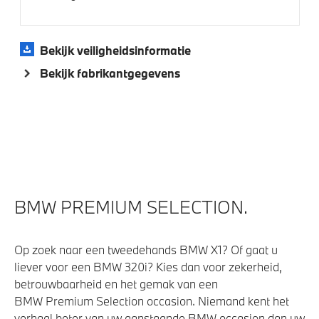
High-beam assistant
Comfort Access
Bekijk veiligheidsinformatie
Achteruitrijcamera
Bekijk fabrikantgegevens
BMW Drive Recorder
Parking assistant plus
Alarmsignaal (Intern)
Alarmsysteem klasse 3 (VbV/SCM)
Cruise control
BMW PREMIUM SELECTION.
Bandenspanningsweergavesysteem
Parkeer assistent
Op zoek naar een tweedehands BMW X1? Of gaat u
Regensensor
liever voor een BMW 320i? Kies dan voor zekerheid,
Buitenspiegels elektrisch inklapbaar
betrouwbaarheid en het gemak van een
BMW Premium Selection occasion. Niemand kent het
Automatisch dimmende binnen- en buitenspiegel
verhaal beter van uw aanstaande BMW occasion dan uw
bestuurderzijde