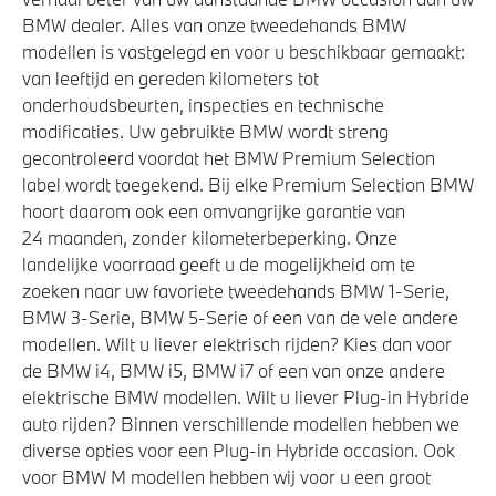
BMW dealer. Alles van onze tweedehands BMW
Driving Assistant Professional
modellen is vastgelegd en voor u beschikbaar gemaakt:
van leeftijd en gereden kilometers tot
onderhoudsbeurten, inspecties en technische
Aandrijving en onderstel
modificaties. Uw gebruikte BMW wordt streng
gecontroleerd voordat het BMW Premium Selection
M Sportonderstel
label wordt toegekend. Bij elke Premium Selection BMW
Sportonderstel
hoort daarom ook een omvangrijke garantie van
24 maanden, zonder kilometerbeperking. Onze
Anti blokkeer systeem
landelijke voorraad geeft u de mogelijkheid om te
Variable Sport Steering
zoeken naar uw favoriete tweedehands BMW 1-Serie,
Automatische sporttransmissie met stuurschakeling
BMW 3-Serie, BMW 5-Serie of een van de vele andere
modellen. Wilt u liever elektrisch rijden? Kies dan voor
de BMW i4, BMW i5, BMW i7 of een van onze andere
Veiligheid
elektrische BMW modellen. Wilt u liever Plug-in Hybride
auto rijden? Binnen verschillende modellen hebben we
Actieve Voetgangersbescherming
diverse opties voor een Plug-in Hybride occasion. Ook
voor BMW M modellen hebben wij voor u een groot
Elektronisch Stabiliteits Programma