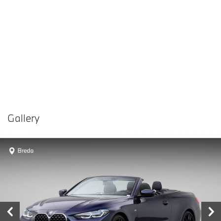
Gallery
Vergelijken in
Delen
Contact dealer
garage
€ 47.880,-
Prijs