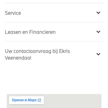
Service
Entertainment en communicatie
BMW Head-Up Display
Leasen en Financieren
DAB-tuner
HiFi System Harman Kardon
Uw contactaanvraag bij Ekris
Veenendaal
Exterieur
M exterieurpakket
Adaptieve LED koplampen
Spiegelkappen in hoogglans zwart
BMW Iconic Glow nierengrille
Extra getint glas in achterportierruiten, achterste