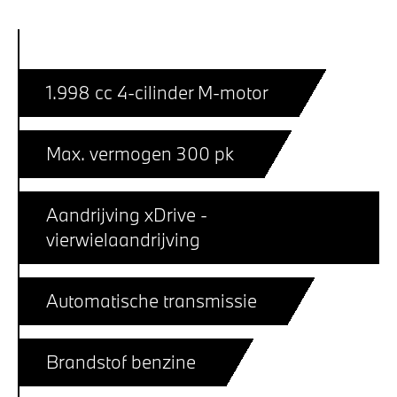
1.998 cc 4-cilinder M-motor
Max. vermogen 300 pk
Aandrijving xDrive -
vierwielaandrijving
Automatische transmissie
Brandstof benzine