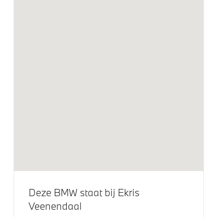
zijruiten en achterruit
Klimaatbeheersing
Automatische 2-zone Airconditioning
Elektrische voorzieningen
Driving Assistant Professional
Driving Assistant
Draadloos oplaadstation
Comfort Access met BMW Digital Key Plus
Buitenspiegels elektrisch inklapbaar
Deze BMW staat bij Ekris
Parking Assistant
Veenendaal
Parking assistant plus