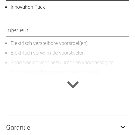
Innovation Pack
Interieur
Elektrisch verstelbare voorstoel(en)
Elektrisch verwarmde voorstoelen
Sportstoelen voor bestuurder en voorpassagier
Automatisch dimmende binnenspiegel en
buitenspiegel aan bestuurderszijde
Multifunctioneel stuurwiel
M sportstoelen voor
Doorlaadopening, met neerklapbare achterbank
(verdeling 40:20:40)
M Hemelbekleding in Anthrazit
Garantie
Elektrisch verstelbare stoelen