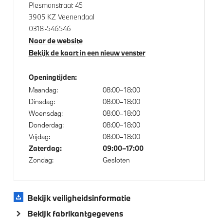
Plesmanstraat 45
Regen- en lichtsensor
3905 KZ Veenendaal
Servotronic
0318-546546
Naar de website
Bekijk de kaart in een nieuw venster
Aandrijving en onderstel
Openingtijden:
Anti blokkeer systeem
Maandag:
08:00–18:00
Adaptief M onderstel
Dinsdag:
08:00–18:00
Woensdag:
08:00–18:00
Steptronic transmissie met schakelpaddles aan het
Donderdag:
08:00–18:00
stuurwiel
Vrijdag:
08:00–18:00
xDrive - Vierwielaandrijving
Zaterdag:
09:00–17:00
Zondag:
Gesloten
Veiligheid
Bekijk veiligheidsinformatie
Elektronisch Stabiliteits Programma
Bekijk fabrikantgegevens
Passagiersairbag