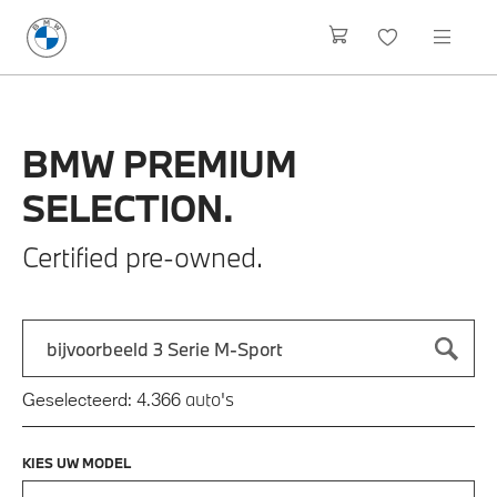
BMW
PREMIUM
SELECTION.
Certified pre-owned.
Zoek naar een automodel, bijvoorbeeld 3 Serie M-Sport
Typ een automodel in en druk op enter om te zoeken
auto's
Geselecteerd:
4.366
KIES UW MODEL