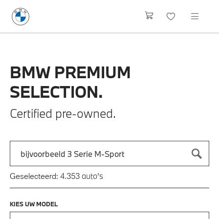
BMW
PREMIUM
SELECTION.
Certified pre-owned.
Zoek naar een automodel, bijvoorbeeld 3 Serie M-Sport
Typ een automodel in en druk op enter om te zoeken
auto's
Geselecteerd:
4.353
KIES UW MODEL