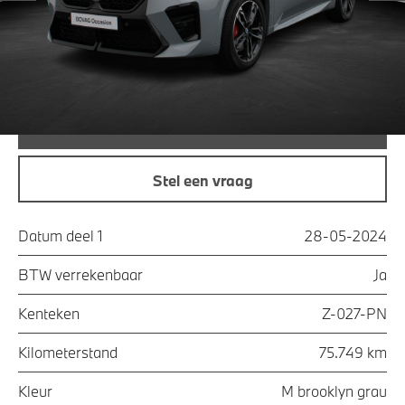
Maandprijs
€ 466,53
Offerte aanvraag
Bel direct
Stel een vraag
Datum deel 1
28-05-2024
BTW verrekenbaar
Ja
Kenteken
Z-027-PN
Kilometerstand
75.749 km
Kleur
M brooklyn grau