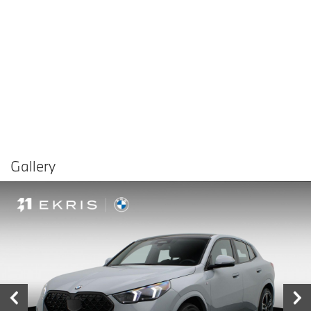
Gallery
Vergelijken in
Delen
Contact dealer
garage
€ 42.900,-
Prijs