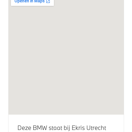
Exterieur
Geluidswerende ramen
Glazen panoramadak
Levering zonder typeaanduiding op achterzijde
M achterspoiler
Raamomlijsting M hoogglans Shadow Line
M Hoogglans Shadow Line met uitgebreide omvang
M Koplampen Shadow Line
Adaptieve LED koplampen
M Sportremsysteem Rot
19 inch LM M Dubbelspaak (Styling 871 M) in
Midnight Grey
Deze BMW staat bij Ekris Utrecht
Elektrische voorzieningen