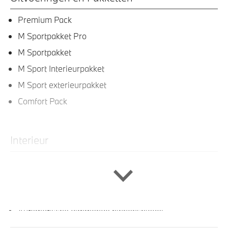
Premium Pack
M Sportpakket Pro
M Sportpakket
M Sport Interieurpakket
M Sport exterieurpakket
Comfort Pack
Interieur
M Sportstuurwiel met leder bekleed
Actiefstoelen voor
Veiligheidsgordels voorzien van M striping
Automatische dimmende binnenspiegel
M Hemelbekleding in Anthrazit uitgevoerd