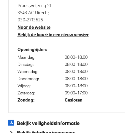
Proostwetering 51
Draadloos oplaadstation
3543 AC Utrecht
High-beam assistant
030-2713625
Naar de website
Comfort Access
Bekijk de kaart in een nieuw venster
Buitenspiegels elektrisch inklapbaar
Bandenspanningsweergavesysteem
Openingtijden:
Automatisch dimmende binnen- en buitenspiegel
Maandag:
08:00–18:00
bestuurderzijde
Dinsdag:
08:00–18:00
Woensdag:
08:00–18:00
Alarmsysteem klasse 3 (VbV/SCM)
Donderdag:
08:00–18:00
Achteruitrijcamera
Vrijdag:
08:00–18:00
Park Distance Control voor/achter (PDC)
Zaterdag:
09:00–17:00
Zondag:
Gesloten
Parking Assistant
Bekijk veiligheidsinformatie
Aandrijving en onderstel
Bekijk fabrikantgegevens