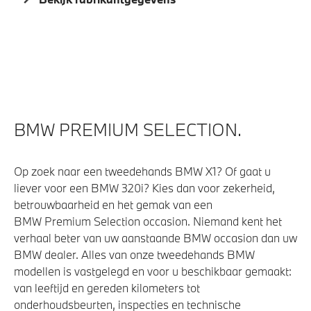
M Adaptief onderstel
Kilometertacho
Steptronic transmissie met schakelpaddles aan het
stuurwiel
Vergrote brandstoftank
BMW PREMIUM SELECTION.
Veiligheid
Op zoek naar een tweedehands BMW X1? Of gaat u
Actieve Voetgangersbescherming
liever voor een BMW 320i? Kies dan voor zekerheid,
Isofix bevestiging passagierstoel voor
betrouwbaarheid en het gemak van een
BMW Premium Selection occasion. Niemand kent het
verhaal beter van uw aanstaande BMW occasion dan uw
BMW dealer. Alles van onze tweedehands BMW
modellen is vastgelegd en voor u beschikbaar gemaakt:
van leeftijd en gereden kilometers tot
onderhoudsbeurten, inspecties en technische