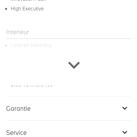
High Executive
Interieur
Lederen bekleding
Velours vloermatten
Veiligheidsgordels voorzien van M striping
Travel en Comfort System
Stoel ventilatie voor
Ambiance verlichting
Sportstuur
Garantie
Scheidingsnet tussen bagageruimte en achterbank
M Sportstuurwiel met leder bekleed
Service
M Hemelbekleding in Anthrazit uitgevoerd