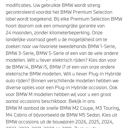
Automatische 8-traps Steptronic sporttransmissie
modificaties. Uw gebruikte BMW wordt streng
gecontroleerd voordat het BMW Premium Selection
Integral Active Steering
label wordt toegekend. Bij elke Premium Selection BMW
Adaptief onderstel met luchtvering op voor- en
hoort daarom ook een omvangrijke garantie van
achteras
24 maanden, zonder kilometerbeperking. Onze
xDrive - Vierwielaandrijving
landelijke voorraad geeft u de mogelijkheid om te
zoeken naar uw favoriete tweedehands BMW 1-Serie,
BMW 3-Serie, BMW 5-Serie of een van de vele andere
Veiligheid
modellen. Wilt u liever elektrisch rijden? Kies dan voor
de BMW i4, BMW i5, BMW i7 of een van onze andere
Akoestische waarschuwing voor voetgangers
elektrische BMW modellen. Wilt u liever Plug-in Hybride
auto rijden? Binnen verschillende modellen hebben we
Actieve Voetgangersbescherming
diverse opties voor een Plug-in Hybride occasion. Ook
voor BMW M modellen hebben wij voor u een groot
aantal occasions beschikbaar. Bekijk in ons
BMW M aanbod de snelle BMW M2 Coupe, M3 Touring,
M4 Cabrio of bijvoorbeeld de BMW M5 Sedan. Kies uit
BMW occasions uit de bouwjaren 2026, 2025, 2024,