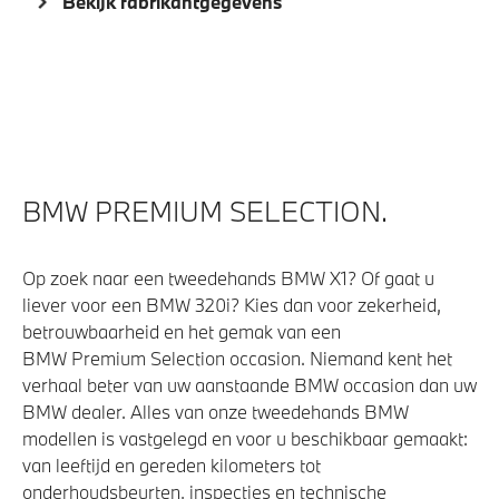
Bekijk fabrikantgegevens
Automatisch dimmende binnen- en buitenspiegel
bestuurderzijde
Alarmsysteem klasse 3 (VbV/SCM)
Comfort Access
High-beam assistant
Verwarmde stoelen voor en achter
BMW PREMIUM SELECTION.
Draadloos oplaadstation
Driving Assistant Professional
Op zoek naar een tweedehands BMW X1? Of gaat u
liever voor een BMW 320i? Kies dan voor zekerheid,
betrouwbaarheid en het gemak van een
Aandrijving en onderstel
BMW Premium Selection occasion. Niemand kent het
verhaal beter van uw aanstaande BMW occasion dan uw
Laadkabel (Mode 3, 22kW)
BMW dealer. Alles van onze tweedehands BMW
modellen is vastgelegd en voor u beschikbaar gemaakt:
Laadaansluiting AC (wisselstroom) laden
van leeftijd en gereden kilometers tot
Kilometertacho
onderhoudsbeurten, inspecties en technische