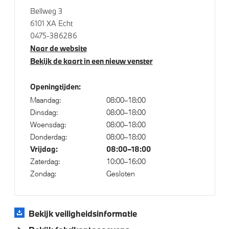
M Sportremsysteem Blau
Bellweg 3
M Koplampen Shadow Line
6101 XA Echt
0475-386286
M Hoogglans Shadow Line met uitgebreide omvang
Naar de website
Bekijk de kaart in een nieuw venster
Klimaatbeheersing
Openingtijden:
4-zone airconditioning met automatische regeling
Maandag:
08:00–18:00
Dinsdag:
08:00–18:00
Stoelventilatie voor beide voorstoelen
Woensdag:
08:00–18:00
Donderdag:
08:00–18:00
Vrijdag:
08:00–18:00
Elektrische voorzieningen
Zaterdag:
10:00–16:00
Zondag:
Gesloten
Bekerhouders met temperatuur functie
Bandenspanningsweergavesysteem
Parking Assistant Professional
Bekijk veiligheidsinformatie
Soft-Close-Automatic voor portieren