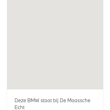
Exterieur
BMW Iconic Glow nierengrille
Extra getint glas
Extra getint glas in achterportierruiten en achterruit
Geluidswerende ramen
Glazen panoramadak
Dakdraagsysteem M Hoogglans Shadow Line
20 inch LM M Sterspaak (styling 740 M) Bicolor Orbit
Grau
Trekhaak met elektrisch wegklapbare kogel
Trekhaak elektrisch uitklapbaar
Adaptieve LED koplampen
Deze BMW staat bij De Maassche
Raamomlijsting M hoogglans Shadow Line
Echt