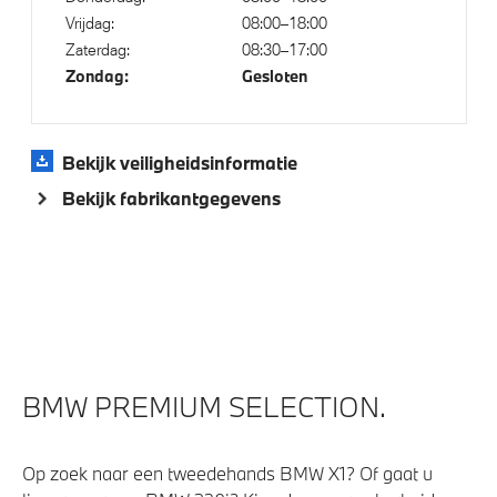
Vrijdag:
08:00–18:00
Elektrische voorzieningen
Zaterdag:
08:30–17:00
Zondag:
Gesloten
High-beam assistant
Achteruitrijcamera
Bekijk veiligheidsinformatie
Driving Assistant
Bekijk fabrikantgegevens
Draadloos oplaadstation
Cruise control
Parkeer assistent
Parking Assistant
Comfort Access
Regensensor
BMW PREMIUM SELECTION.
Buitenspiegels elektrisch inklapbaar
Bandenspanningsweergavesysteem
Op zoek naar een tweedehands BMW X1? Of gaat u
Automatisch dimmende binnen- en buitenspiegel