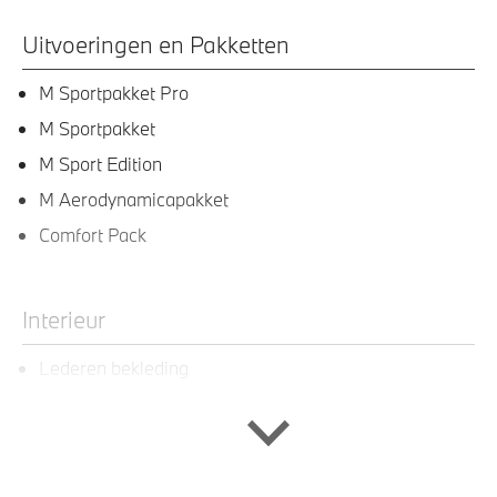
Uitvoeringen en Pakketten
M Sportpakket Pro
M Sportpakket
M Sport Edition
M Aerodynamicapakket
Comfort Pack
Interieur
Lederen bekleding
M Hemelbekleding in Anthrazit uitgevoerd
Veiligheidsgordels voorzien van M striping
Ambiance verlichting