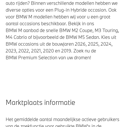
Park Distance Control (PDC) voor en achter
auto rijden? Binnen verschillende modellen hebben we
diverse opties voor een Plug-in Hybride occasion. Ook
Akoestische waarschuwing voor voetgangers
voor BMW M modellen hebben wij voor u een groot
aantal occasions beschikbaar. Bekijk in ons
BMW M aanbod de snelle BMW M2 Coupe, M3 Touring,
M4 Cabrio of bijvoorbeeld de BMW M5 Sedan. Kies uit
BMW occasions uit de bouwjaren 2026, 2025, 2024,
2023, 2022, 2021, 2020 en 2019. Zoek nu de
BMW Premium Selection van uw dromen!
Marktplaats informatie
Het gemiddelde aantal maandelijkse actieve gebruikers
van de zoekfunctie voor gebruikte BMW's in de