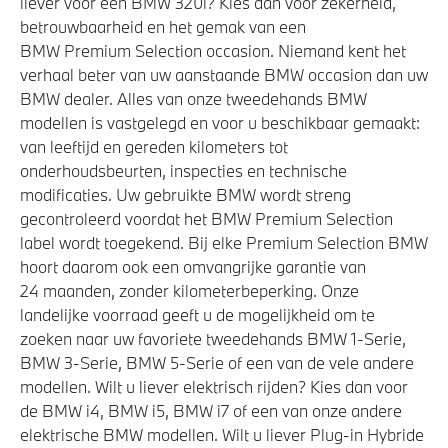
liever voor een BMW 320i? Kies dan voor zekerheid,
bestuurderzijde
betrouwbaarheid en het gemak van een
BMW Premium Selection occasion. Niemand kent het
Alarmsysteem klasse 3 (VbV/SCM)
verhaal beter van uw aanstaande BMW occasion dan uw
BMW dealer. Alles van onze tweedehands BMW
modellen is vastgelegd en voor u beschikbaar gemaakt:
Aandrijving en onderstel
van leeftijd en gereden kilometers tot
onderhoudsbeurten, inspecties en technische
Laadkabel (Mode 3, 22kW)
modificaties. Uw gebruikte BMW wordt streng
Automatische 8-traps Steptronic sporttransmissie
gecontroleerd voordat het BMW Premium Selection
Anti blokkeer systeem
label wordt toegekend. Bij elke Premium Selection BMW
hoort daarom ook een omvangrijke garantie van
24 maanden, zonder kilometerbeperking. Onze
Veiligheid
landelijke voorraad geeft u de mogelijkheid om te
zoeken naar uw favoriete tweedehands BMW 1-Serie,
Actieve Voetgangersbescherming
BMW 3-Serie, BMW 5-Serie of een van de vele andere
modellen. Wilt u liever elektrisch rijden? Kies dan voor
Airbag bestuurder
de BMW i4, BMW i5, BMW i7 of een van onze andere
Elektronisch Stabiliteits Programma
elektrische BMW modellen. Wilt u liever Plug-in Hybride