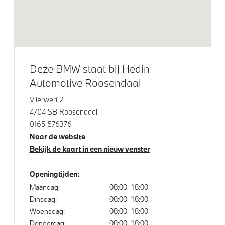
M Sportremsysteem Rot
Trekhaak elektrisch uitklapbaar
Glazen panoramadak
M Koplampen Shadow Line
Deze BMW staat bij Hedin
Trekhaak met elektrisch wegklapbare kogel
Automotive Roosendaal
LED achterlichten
Vlierwerf 2
LED koplampen
4704 SB Roosendaal
M Hoogglans Shadow Line met uitgebreide omvang
0165-576376
Naar de website
18 inch LM Dubbelspaak (styling 848 M) in Bicolor
Bekijk de kaart in een nieuw venster
Jet Black
Openingtijden:
Klimaatbeheersing
Maandag:
08:00–18:00
Dinsdag:
08:00–18:00
Automatische 3-zone Airconditioning
Woensdag:
08:00–18:00
Donderdag:
08:00–18:00