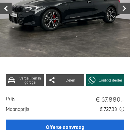
Vergelijken in
Delen
Contact dealer
garage
€ 67.880,-
Prijs
Maandprijs
€ 727,39
Offerte aanvraag