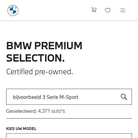
BMW
PREMIUM
SELECTION.
Certified pre-owned.
Zoek naar een automodel, bijvoorbeeld 3 Serie M-Sport
Typ een automodel in en druk op enter om te zoeken
auto's
Geselecteerd:
4.371
KIES UW MODEL