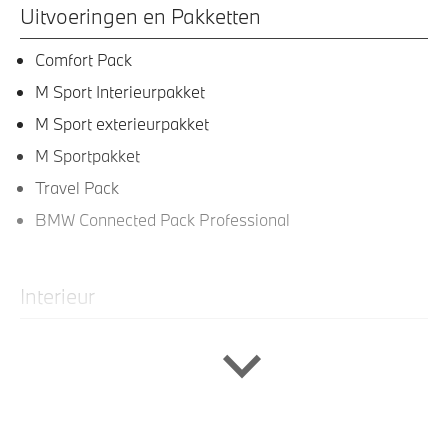
Uitvoeringen en Pakketten
Comfort Pack
M Sport Interieurpakket
M Sport exterieurpakket
M Sportpakket
Travel Pack
BMW Connected Pack Professional
Interieur
Travel en Comfort System
M Sportstuurwiel met leder bekleed
M Interieurlijsten Carbon Fibre met accentlijsten in
Dunkelsilber