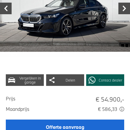
Vergelijken in
Delen
Contact dealer
garage
€ 54.900,-
Prijs
Maandprijs
€ 586,33
Offerte aanvraag