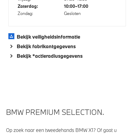
Laadkabel (Mode 3, 22kW)
Zaterdag:
10:00–17:00
Zondag:
Gesloten
M Sportonderstel
Bekijk veiligheidsinformatie
Veiligheid
Bekijk fabrikantgegevens
Akoestische waarschuwing voor voetgangers
Bekijk *actieradiusgegevens
Actieve Voetgangersbescherming
BMW PREMIUM SELECTION.
Op zoek naar een tweedehands BMW X1? Of gaat u