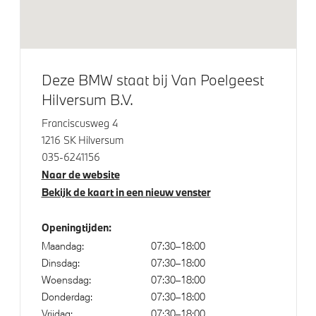
Alarmsysteem klasse 3 (VbV/SCM)
Bandenspanningsweergavesysteem
Achteruitrijcamera
Draadloos oplaadstation
Deze BMW staat bij Van Poelgeest
Driving Assistant
Hilversum B.V.
Elektrisch op afstand volledig te openen en te sluiten
Franciscusweg 4
achterklep
1216 SK Hilversum
Driving Assistant Plus
035-6241156
Naar de website
Comfort Access
Bekijk de kaart in een nieuw venster
Park Distance Control voor/achter (PDC)
Parking Assistant
Openingtijden:
Verwarmde stoelen voor en achter
Maandag:
07:30–18:00
Dinsdag:
07:30–18:00
Woensdag:
07:30–18:00
Aandrijving en onderstel
Donderdag:
07:30–18:00
Vrijdag:
07:30–18:00