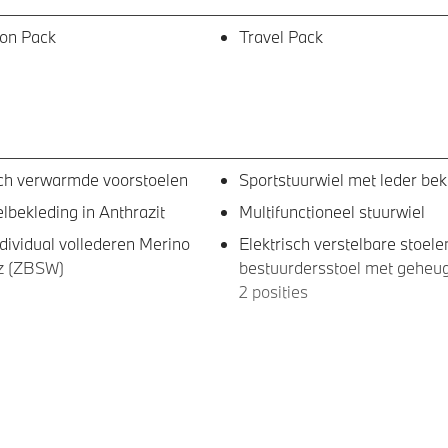
ion Pack
Travel Pack
sch verwarmde voorstoelen
Sportstuurwiel met leder be
bekleding in Anthrazit
Multifunctioneel stuurwiel
ividual vollederen Merino
Elektrisch verstelbare stoele
z (ZBSW)
bestuurdersstoel met geheu
2 posities