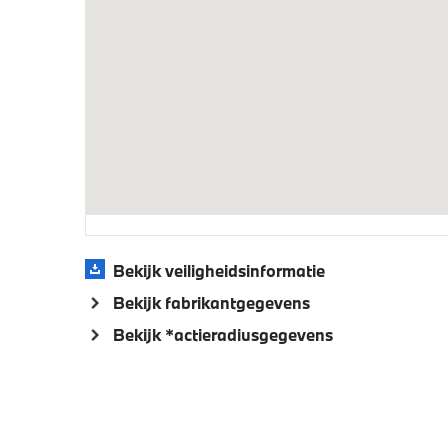
Verwarmde stoelen voor en achter
Parking
Servotronic
Aandrijving en onderstel
Anti blokkeer systeem
Adaptie
voor- e
Veiligheid
Bekijk veiligheidsinformatie
Akoestische
Elektro
Bekijk fabrikantgegevens
voetgangersbescherming
Bekijk *actieradiusgegevens