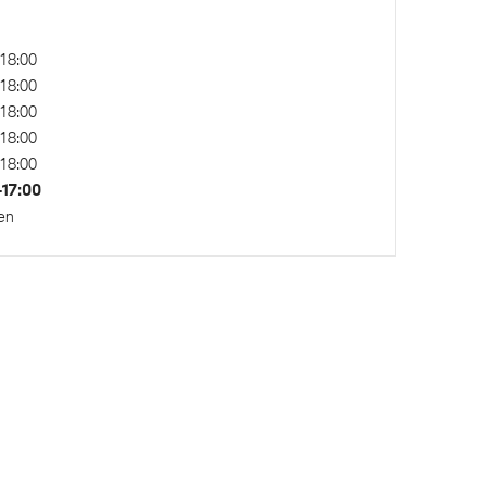
al
Regen- en lichtsensor
18:00
18:00
18:00
18:00
xDrive - Vierwielaandrijving
18:00
–17:00
en