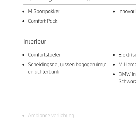
M Sportpakket
Innovat
Comfort Pack
Interieur
Comfortstoelen
Elektri
Scheidingsnet tussen bagageruimte
M Hemel
en achterbank
BMW Ind
Schwar
Ambiance verlichting
Entertainment en communicatie