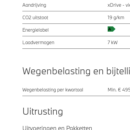
Aandrijving
xDrive - v
CO2 uitstoot
19 g/km
Energielabel
Laadvermogen
7 kW
Wegenbelasting en bijtell
Wegenbelasting per kwartaal
Min. € 495
Uitrusting
Uitvoeringen en Pakketten