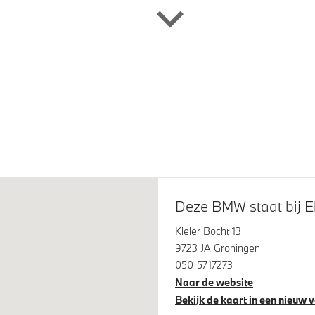
stem Harman Kardon
Head-up display
eve LED koplampen
BMW Iconic Glow nierengrill
Deze BMW staat bij E
Kieler Bocht 13
9723 JA Groningen
050-5717273
Naar de website
ontrol
Alarmsysteem klasse 3 (Vb
Bekijk de kaart in een nieuw 