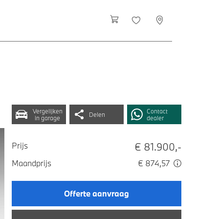
Vergelijken
Contact
Delen
in garage
dealer
€ 81.900,-
Prijs
Maandprijs
€ 874,57
Offerte aanvraag