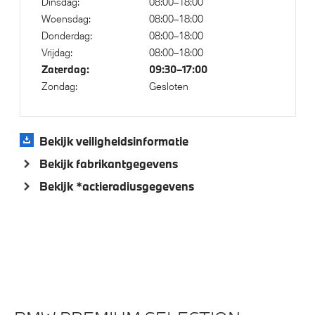
Adaptieve LED koplampen
Dinsdag:
08:00–18:00
Woensdag:
08:00–18:00
M Hoogglans Shadow Line met uitgebreide omvang
Donderdag:
08:00–18:00
M Koplampen Shadow Line
Vrijdag:
08:00–18:00
M Sportremsysteem Rot
Zaterdag:
09:30–17:00
Zondag:
Gesloten
Trekhaak met elektrisch wegklapbare kogel
Raamomlijsting M hoogglans Shadow Line
Bekijk veiligheidsinformatie
Bekijk fabrikantgegevens
Klimaatbeheersing
Bekijk *actieradiusgegevens
Stoelventilatie voor beide voorstoelen
4-zone airconditioning met automatische regeling
Elektrische voorzieningen
Comfort Access