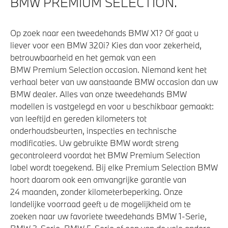
BMW PREMIUM SELECTION.
Massagefunctie voor beide voorstoelen
Draadloos oplaadstation
Op zoek naar een tweedehands BMW X1? Of gaat u
Driving Assistant Professional
liever voor een BMW 320i? Kies dan voor zekerheid,
betrouwbaarheid en het gemak van een
High-beam assistant
BMW Premium Selection occasion. Niemand kent het
Bekerhouders met temperatuur functie
verhaal beter van uw aanstaande BMW occasion dan uw
Verwarmde stoelen voor en achter
BMW dealer. Alles van onze tweedehands BMW
modellen is vastgelegd en voor u beschikbaar gemaakt:
Alarmsysteem klasse 3 (VbV/SCM)
van leeftijd en gereden kilometers tot
Bandenspanningsweergavesysteem
onderhoudsbeurten, inspecties en technische
Parking Assistant Professional
modificaties. Uw gebruikte BMW wordt streng
gecontroleerd voordat het BMW Premium Selection
Automatisch dimmende binnen- en buitenspiegel
label wordt toegekend. Bij elke Premium Selection BMW
bestuurderzijde
hoort daarom ook een omvangrijke garantie van
Soft-Close-Automatic voor portieren
24 maanden, zonder kilometerbeperking. Onze
landelijke voorraad geeft u de mogelijkheid om te
zoeken naar uw favoriete tweedehands BMW 1-Serie,
Aandrijving en onderstel