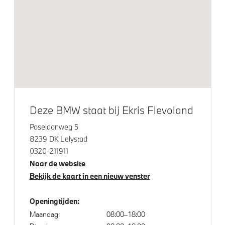
HiFi System Harman Kardon
DAB-tuner
Curved Display
BMW IconicSounds Electric
Exterieur
Deze BMW staat bij Ekris Flevoland
22 inch BMW Individual Multispaak (styling 745 I)
Poseidonweg 5
Bicolor
8239 DK Lelystad
Dakdraagsysteem M Hoogglans Shadow Line
0320-211911
Extra getint glas in achterportierruiten en achterruit
Naar de website
Bekijk de kaart in een nieuw venster
Geluidswerende ramen
Glazen panoramadak
Openingtijden:
BMW Iconic Glow nierengrille
Maandag:
08:00–18:00