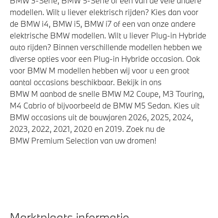
BMW 3-Serie, BMW 5-Serie of een van de vele andere
modellen. Wilt u liever elektrisch rijden? Kies dan voor
Automatische 8-traps Steptronic sporttransmissie
de BMW i4, BMW i5, BMW i7 of een van onze andere
Adaptief onderstel met luchtvering op voor- en
elektrische BMW modellen. Wilt u liever Plug-in Hybride
achteras
auto rijden? Binnen verschillende modellen hebben we
diverse opties voor een Plug-in Hybride occasion. Ook
Laadkabel (Mode 3, 22kW)
voor BMW M modellen hebben wij voor u een groot
Laadaansluiting AC (wisselstroom) laden
aantal occasions beschikbaar. Bekijk in ons
xDrive - Vierwielaandrijving
BMW M aanbod de snelle BMW M2 Coupe, M3 Touring,
M4 Cabrio of bijvoorbeeld de BMW M5 Sedan. Kies uit
BMW occasions uit de bouwjaren 2026, 2025, 2024,
Veiligheid
2023, 2022, 2021, 2020 en 2019. Zoek nu de
BMW Premium Selection van uw dromen!
Akoestische waarschuwing voor voetgangers
Actieve Voetgangersbescherming
Marktplaats informatie