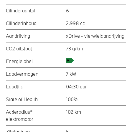
Cilinderaantal
6
Cilinderinhoud
2.998 cc
Aandrijving
xDrive - vierwielaandrijving
CO2 uitstoot
73 g/km
Energielabel
Laadvermogen
7 kW
Laadtijd
04:30 uur
State of Health
100%
Actieradius*
102 km
elektromotor
Zitplaatsen
5