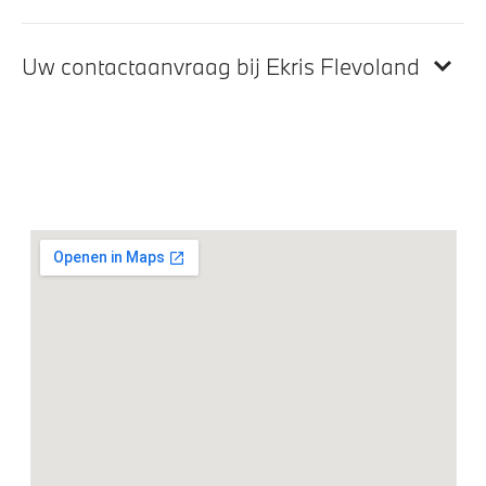
Veiligheidsgordels voorzien van M striping
Travel en Comfort System
Uw contactaanvraag bij Ekris Flevoland
Scheidingsnet tussen bagageruimte en achterbank
M Sportstuurwiel met leder bekleed
M Hemelbekleding in Anthrazit uitgevoerd
Interieurlijsten Edelhoutuitvoering 'Fineline' Schwarz
in hoogglans metaaleffect
BMW Individual dashboard met leder bekleed
Handbediende zonneschermen voor
achterportierramen
Comfortstoelen voor
Entertainment en communicatie
BMW TeleServices