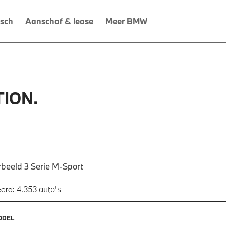
isch
Aanschaf & lease
Meer BMW
ION.
 een automodel, bijvoorbeeld 3 Serie M-Sport
utomodel in en druk op enter om te zoeken
auto's
erd:
4.353
ODEL