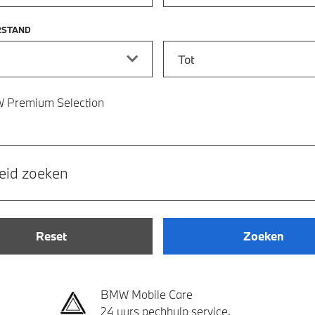
RSTAND
stand vanaf
Kilometerstand tot
 Premium Selection
eid zoeken
Reset
Zoeken
BMW Mobile Care
24 uurs pechhulp service.