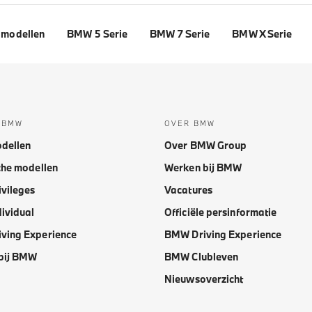
modellen
BMW 5 Serie
BMW 7 Serie
BMW X Serie
 BMW
OVER BMW
dellen
Over BMW Group
che modellen
Werken bij BMW
vileges
Vacatures
ividual
Officiële persinformatie
ving Experience
BMW Driving Experience
bij BMW
BMW Clubleven
Nieuwsoverzicht