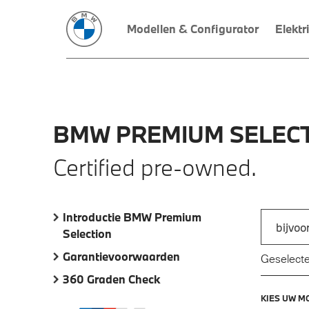
Modellen & Configurator
Elektr
BMW
PREMIUM
SELECT
Certified pre-owned.
Introductie BMW Premium
Zoek naar
Selection
Typ een a
Garantievoorwaarden
Geselecte
360 Graden Check
KIES UW M