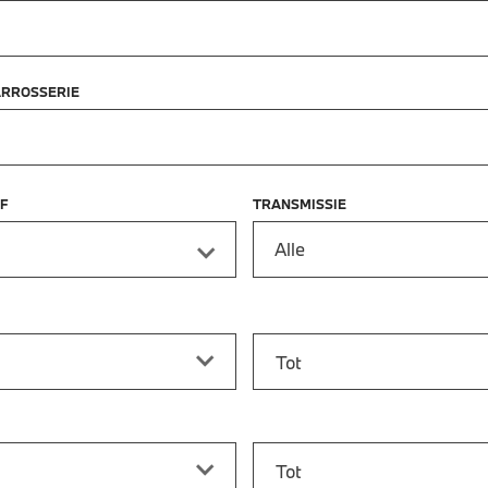
ARROSSERIE
F
TRANSMISSIE
Alle
f
Prijs tot
vanaf
Bouwjaar tot