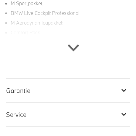
M Sportpakket
BMW Live Cockpit Professional
M Aerodynamicapakket
Comfort Pack
Comfort Plus Pack
Innovation Pack
High Executive
Exclusive Pack
Garantie
Interieur
Lederen bekleding
Service
Velours vloermatten
Veiligheidsgordels voorzien van M striping