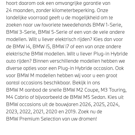
Draadloos oplaadstation
hoort daarom ook een omvangrijke garantie van
24 maanden, zonder kilometerbeperking. Onze
Verwarmde stoelen voor en achter
landelijke voorraad geeft u de mogelijkheid om te
High-beam assistant
zoeken naar uw favoriete tweedehands BMW 1-Serie,
Bandenspanningsweergavesysteem
BMW 3-Serie, BMW 5-Serie of een van de vele andere
modellen. Wilt u liever elektrisch rijden? Kies dan voor
de BMW i4, BMW i5, BMW i7 of een van onze andere
Aandrijving en onderstel
elektrische BMW modellen. Wilt u liever Plug-in Hybride
auto rijden? Binnen verschillende modellen hebben we
Laadkabel (Mode 3, 22kW)
diverse opties voor een Plug-in Hybride occasion. Ook
voor BMW M modellen hebben wij voor u een groot
Automatische 8-traps Steptronic sporttransmissie
aantal occasions beschikbaar. Bekijk in ons
Laadaansluiting AC (wisselstroom) laden
BMW M aanbod de snelle BMW M2 Coupe, M3 Touring,
Kilometertacho
M4 Cabrio of bijvoorbeeld de BMW M5 Sedan. Kies uit
BMW occasions uit de bouwjaren 2026, 2025, 2024,
Integral Active Steering
2023, 2022, 2021, 2020 en 2019. Zoek nu de
Adaptief onderstel met luchtvering op voor- en
BMW Premium Selection van uw dromen!
achteras
xDrive - Vierwielaandrijving