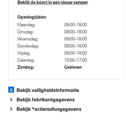
Bekijk de kaart in een nieuw venster
Trekhaak met elektrisch wegklapbare kogel
Geluidswerende ramen
Openingtijden:
Maandag:
08:00–18:00
Trekhaak elektrisch uitklapbaar
Dinsdag:
08:00–18:00
Adaptieve LED koplampen
Woensdag:
08:00–18:00
Raamomlijsting M hoogglans Shadow Line
Donderdag:
08:00–18:00
Vrijdag:
08:00–18:00
M Sportremsysteem Rot
Zaterdag:
10:00–17:00
BMW Iconic Glow nierengrille
Zondag:
Gesloten
Extra getint glas in achterportierruiten en achterruit
M Hoogglans Shadow Line met uitgebreide omvang
Bekijk veiligheidsinformatie
Extra getint glas
Bekijk fabrikantgegevens
M Koplampen Shadow Line
Bekijk *actieradiusgegevens
Klimaatbeheersing