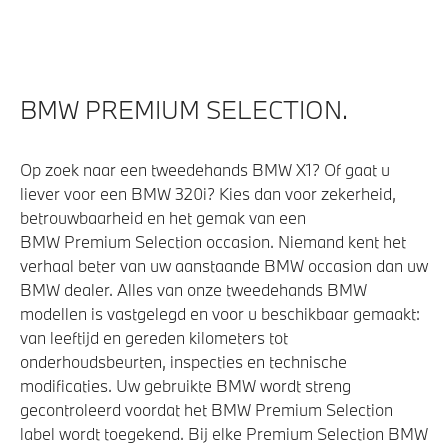
4-zone airconditioning met automatische regeling
Stoelventilatie voor beide voorstoelen
BMW PREMIUM SELECTION.
Elektrische voorzieningen
Op zoek naar een tweedehands BMW X1? Of gaat u
Massagefunctie voor beide voorstoelen
liever voor een BMW 320i? Kies dan voor zekerheid,
Bekerhouders met temperatuur functie
betrouwbaarheid en het gemak van een
Comfort Access
BMW Premium Selection occasion. Niemand kent het
verhaal beter van uw aanstaande BMW occasion dan uw
Driving Assistant Professional
BMW dealer. Alles van onze tweedehands BMW
Parking Assistant Professional
modellen is vastgelegd en voor u beschikbaar gemaakt:
Soft-Close-Automatic voor portieren
van leeftijd en gereden kilometers tot
onderhoudsbeurten, inspecties en technische
Automatisch dimmende binnen- en buitenspiegel
modificaties. Uw gebruikte BMW wordt streng
bestuurderzijde
gecontroleerd voordat het BMW Premium Selection
Alarmsysteem klasse 3 (VbV/SCM)
label wordt toegekend. Bij elke Premium Selection BMW