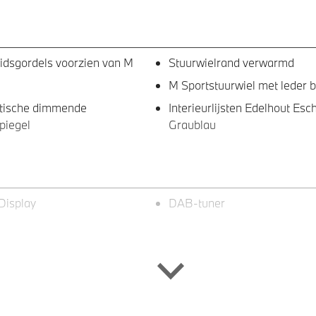
eidsgordels voorzien van M
Stuurwielrand verwarmd
M Sportstuurwiel met leder 
tische dimmende
Interieurlijsten Edelhout Esc
piegel
Graublau
Display
DAB-tuner
tint glas
19 inch LM M Y-spaak (styli