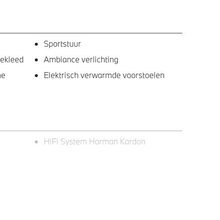
Sportstuur
bekleed
Ambiance verlichting
he
Elektrisch verwarmde voorstoelen
HiFi System Harman Kardon
ng 859
Elektrisch glazen schuif-/kanteldak