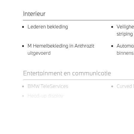
Interieur
Lederen bekleding
Veiligh
striping
M Hemelbekleding in Anthrazit
Automa
uitgevoerd
binnens
Entertainment en communicatie
BMW TeleServices
Curved 
Head-up display
Exterieur
Extra getint glas in
Extra ge