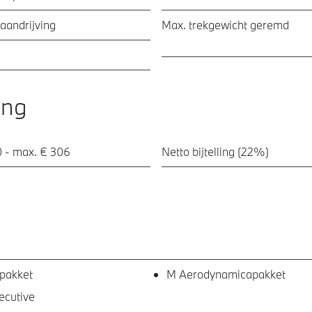
aandrijving
Max. trekgewicht geremd
ing
0 - max. € 306
Netto bijtelling (22%)
pakket
M Aerodynamicapakket
ecutive