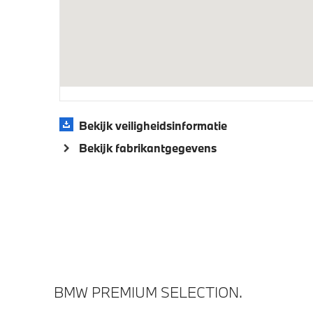
Aandrijving en onderstel
Kilometertacho
Automat
sporttr
Veiligheid
Bekijk veiligheidsinformatie
Bekijk fabrikantgegevens
Actieve Voetgangersbescherming
BMW PREMIUM SELECTION.