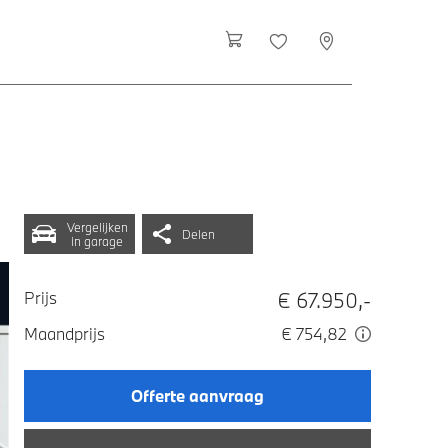
Vergelijken
Delen
in garage
€ 67.950,-
Prijs
Maandprijs
€ 754,82
Offerte aanvraag