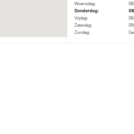
Woensdag:
08
Donderdag:
08
Vrijdag:
08
ische 8-traps Steptronic
M Sportonderstel
Zaterdag:
09
ansmissie
Variable Sport Steering
Zondag:
Ge