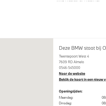
M)in Bicolor Jet Black uni
glans Shadow Line met
M Koplampen Shadow Line
eide omvang
Raamomlijsting M hoogglan
Line
Deze BMW staat bij O
Twentepoort West 4
7609 RD Almelo
0546-545000
Naar de website
Bekijk de kaart in een nieuw 
spanningsweergavesysteem
Automatisch dimmende binn
buitenspiegel bestuurderzijd
Openingtijden:
am assistant
Maandag:
08
Dinsdag:
08