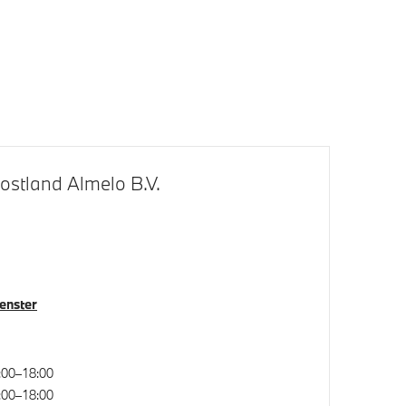
Elektrisch bediend glazen
schuif-/kanteldak
M Sportremsysteem Rot
s Shadow
Adaptieve LED koplampen en Laser
achterlichten
ostland Almelo B.V.
venster
en- en
Alarmsysteem klasse 3 (VbV/SCM)
e
Parking assistant plus
:00–18:00
:00–18:00