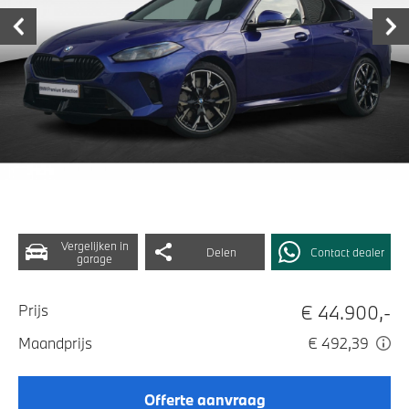
Vergelijken in
Delen
Contact dealer
garage
€ 44.900,-
Prijs
Maandprijs
€ 492,39
Offerte aanvraag