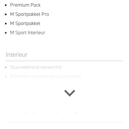
Premium Pack
M Sportpakket Pro
M Sportpakket
M Sport Interieur
Interieur
Stuurwielrand verwarmd
Elektrisch verwarmde voorstoelen
Sportstoelen voor bestuurder en voorpassagier
M Sportstuurwiel
Automatisch dimmende binnenspiegel en
buitenspiegel aan bestuurderszijde
M Hemelbekleding in Anthrazit