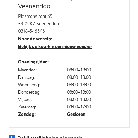
Veenendaal
Comfort Access
Comfort Access met BMW Digital Key Plus
Plesmanstraat 45
3905 KZ Veenendaal
Buitenspiegels elektrisch inklapbaar
0318-546546
Parking Assistant
Naar de website
Regen- en lichtsensor
Bekijk de kaart in een nieuw venster
Servotronic
Openingtijden:
Maandag:
08:00–18:00
Aandrijving en onderstel
Dinsdag:
08:00–18:00
Woensdag:
08:00–18:00
Anti blokkeer systeem
Donderdag:
08:00–18:00
Vrijdag:
08:00–18:00
Adaptief M onderstel
Zaterdag:
09:00–17:00
Steptronic transmissie met schakelpaddles aan het
Zondag:
Gesloten
stuurwiel