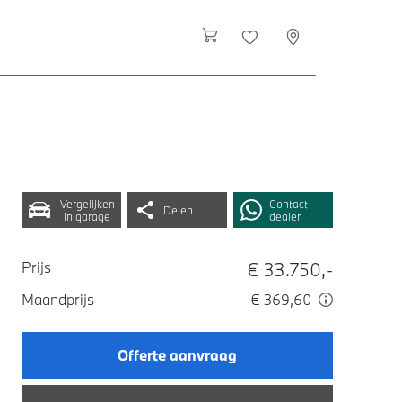
Vergelijken
Contact
Delen
in garage
dealer
€ 33.750,-
Prijs
Maandprijs
€ 369,60
Offerte aanvraag