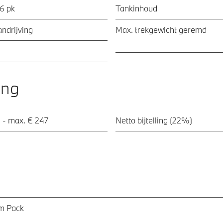
56 pk
Tankinhoud
ndrijving
Max. trekgewicht geremd
ing
 - max. € 247
Netto bijtelling (22%)
m Pack