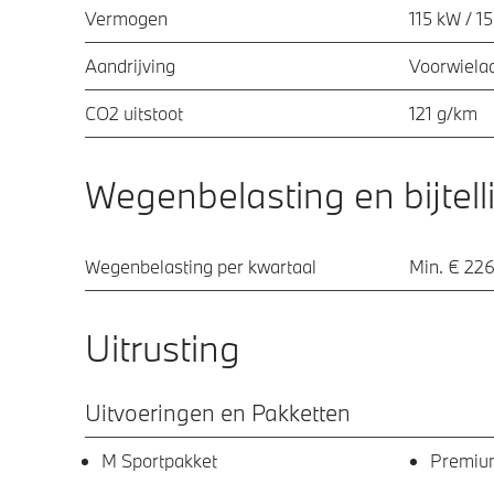
Vermogen
115 kW / 1
Aandrijving
Voorwielaa
CO2 uitstoot
121 g/km
Wegenbelasting en bijtell
Wegenbelasting per kwartaal
Min. € 226
Uitrusting
Uitvoeringen en Pakketten
M Sportpakket
Premiu