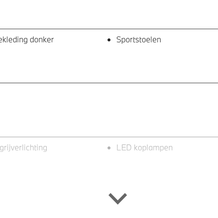
kleding donker
Sportstoelen
rijverlichting
LED koplampen
 Access
Achteruitrijcamera
ensor