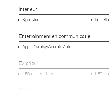
Interieur
Sportstuur
hemelbe
Entertainment en communicatie
Apple Carplay/Android Auto
Exterieur
LED achterlichten
LED-dag
Elektrische voorzieningen
Cruise control
Comfort
Parkeer assistent
Regens