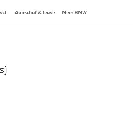
isch
Aanschaf & lease
Meer BMW
s)