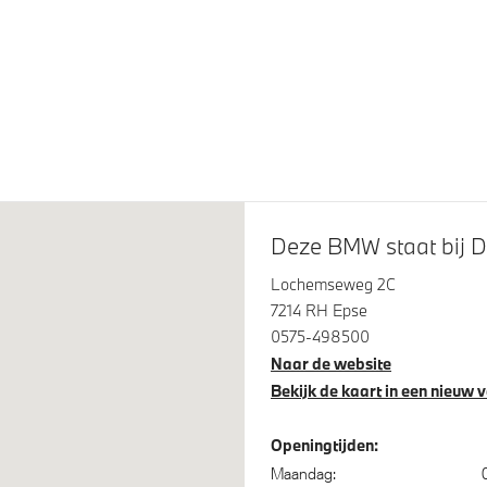
isch Sper Differentieel
Sportonderstel
nisch Stabiliteits Programma
Deze BMW staat bij D
Lochemseweg 2C
7214 RH Epse
0575-498500
Naar de website
Bekijk de kaart in een nieuw 
Openingtijden:
Maandag: